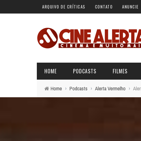
ARQUIVO DE CRÍTICAS
CONTATO
ANUNCIE
HOME
PODCASTS
FILMES
Home
›
Podcasts
›
Alerta Vermelho
›
Aler
ALERTA VERMELHO
ÚLTIMAS REVIEWS
BÁSICO DO CINEMA
ALERTA DE SPOILER
CINERAMA
FORA DA CURVA