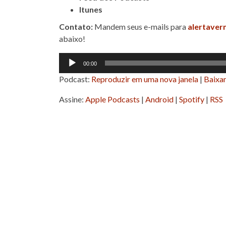
Itunes
Contato:
Mandem seus e-mails para
alertaver
abaixo!
Tocador
00:00
de
Podcast:
Reproduzir em uma nova janela
|
Baixa
áudio
Assine:
Apple Podcasts
|
Android
|
Spotify
|
RSS