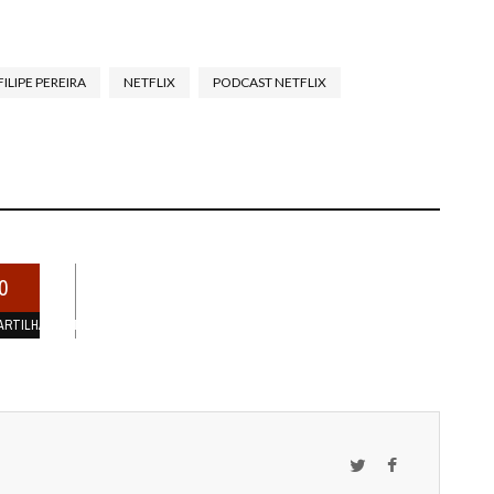
FILIPE PEREIRA
NETFLIX
PODCAST NETFLIX
0
ARTILHAMENTOS