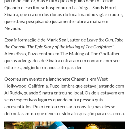
partir do cantor, mas é fato que o orgulho dele foi ferido.
Quando o escritor se hospedou no Las Vegas Sands Hotel,
Sinatra, que era um dos donos do local mandou vigiar o autor,
que estava pesquisando justamente sobre a máfia em
Nevada.
Essa informação é de
Mark Seal
, autor de
Leave the Gun, Take
the Cannoli: The Epic Story of the Making of The Godfather
".
Além disso, Puzo contou em The Making of The Godfather
que os advogados de Sinatra entraram em contato com seus
editores, exigindo o manuscrito para ler.
Ocorreu um evento na lanchonete Chasen's, em West
Hollywood, Califórnia. Puzo lembra que estava jantando com
Al Ruddy, quando Sinatra entrou no local. Os dois estavam em
seus respectivos lugares quando outra pessoa quis
apresentá-los. Puzo tentou recusar o convite, mas eles se
defrontaram, no que deve ter sido a inspiração para essa cena.