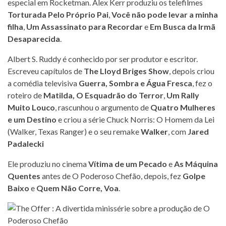
especial em Rocketman. Alex Kerr produziu os telefilmes
Torturada Pelo Próprio Pai
,
Você não pode levar a minha
filha
,
Um Assassinato para Recordar
e
Em Busca da Irmã
Desaparecida
.
Albert S. Ruddy é conhecido por ser produtor e escritor.
Escreveu capítulos de
The Lloyd Briges Show
, depois criou
a comédia televisiva
Guerra, Sombra e Água Fresca
, fez o
roteiro de
Matilda,
O Esquadrão do Terror
,
Um Rally
Muito Louco
, rascunhou o argumento de
Quatro Mulheres
e um Destino
e criou a série Chuck Norris: O Homem da Lei
(Walker, Texas Ranger) e o seu remake
Walker
, com
Jared
Padalecki
Ele produziu no cinema
Vítima de um Pecado
e
As Máquina
Quentes
antes de O Poderoso Chefão, depois, fez
Golpe
Baixo
e
Quem Não Corre, Voa
.