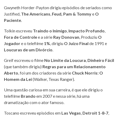
Gwyneth Horder-Payton dirigiu episódios de seriados como
Justified,
The Americans
,
Feud,
Pam & Tommy
e
O
Paciente
.
Tolkin escreveu
Traindo o Inimigo
,
Impacto Profundo
,
Fora de Controle
e a série
Ray Donovan
, Produziu
O
Jogador
e o telefilme
1%
, dirigiu
O Juízo Final
de 1991 e
Loucuras de um Divórcio
.
Greif escreveu o filme
No Limite da Loucura
,
Dinheiro Fácil
(que também dirigiu)
Regras para um Relacionamento
Aberto
, foi um dos criadores da série
Chuck Norris: O
Homem da Lei
(Walker, Texas Ranger).
Uma questão curiosa em sua carreira, é que ele dirigiu o
telefilme
Brando
em 2007 e nessa série, há uma
dramatização com o ator famoso.
Toscano escreveu episódios em
Las Vegas
,
Detroit 1-8-7
,