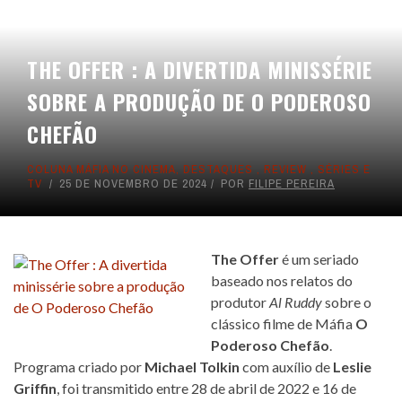
THE OFFER : A DIVERTIDA MINISSÉRIE
SOBRE A PRODUÇÃO DE O PODEROSO
CHEFÃO
COLUNA MÁFIA NO CINEMA
,
DESTAQUES
,
REVIEW
,
SÉRIES E
TV
25 DE NOVEMBRO DE 2024
POR
FILIPE PEREIRA
The Offer
é um seriado
baseado nos relatos do
produtor
Al Ruddy
sobre o
clássico filme de Máfia
O
Poderoso Chefão
.
Programa criado por
Michael Tolkin
com auxílio de
Leslie
Griffin
, foi transmitido entre 28 de abril de 2022 e 16 de