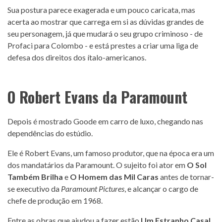
Sua postura parece exagerada e um pouco caricata, mas
acerta ao mostrar que carrega em si as dúvidas grandes de
seu personagem, já que mudará o seu grupo criminoso - de
Profaci para Colombo - e está prestes a criar uma liga de
defesa dos direitos dos ítalo-americanos.
O Robert Evans da Paramount
Depois é mostrado Goode em carro de luxo, chegando nas
dependências do estúdio.
Ele é Robert Evans, um famoso produtor, que na época era um
dos mandatários da Paramount. O sujeito foi ator em
O Sol
Também Brilha
e
O Homem das Mil Caras
antes de tornar-
se executivo da
Paramount Pictures
, e alcançar o cargo de
chefe de produção em 1968.
Entre as obras que ajudou a fazer estão
Um Estranho Casal
,