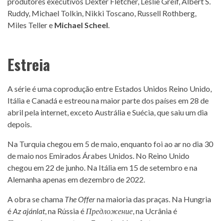
produtores executivos Dexter Fletcher, Leslie Greif, Albert S.
Ruddy, Michael Tolkin, Nikki Toscano, Russell Rothberg,
Miles Teller e
Michael Scheel
.
Estreia
A série é uma coprodução entre Estados Unidos Reino Unido,
Itália e Canadá e estreou na maior parte dos países em 28 de
abril pela internet, exceto Austrália e Suécia, que saiu um dia
depois.
Na Turquia chegou em 5 de maio, enquanto foi ao ar no dia 30
de maio nos Emirados Árabes Unidos. No Reino Unido
chegou em 22 de junho. Na Itália em 15 de setembro e na
Alemanha apenas em dezembro de 2022.
A obra se chama
The Offer
na maioria das praças. Na Hungria
é
Az ajánlat
, na Rússia é
Предложение
, na Ucrânia é