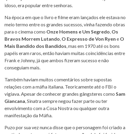
idoso, era popular entre senhoras.
Na época em que o livro e filme eram lançados ele estava no
meio termo entre os grandes sucessos, vinha fazendo obras
para o cinema como
Onze Homens e Um Segredo
,
Os
Bravos Morrem Lutando
,
O Expresso de Von Ryen
e
O
Mais Bandido dos Bandidos
, mas em 1970 até os bons
papéis eram raros, então haviam muitas coincidências entre
Frank e Johnny, já que ambos fizeram sucesso e não
conseguiam mais.
Também haviam muitos comentários sobre supostas
relações com a máfia italiana. Teoricamente até o FBI o
vigiava. Apesar de conhecer grandes gângsteres como
Sam
Giancana
, Sinatra sempre negou fazer parte ou ter
envolvimento com a Cosa Nostra ou qualquer outra
manifestação da Máfia.
Puzo por sua vez nunca disse que o personagem foi criado a