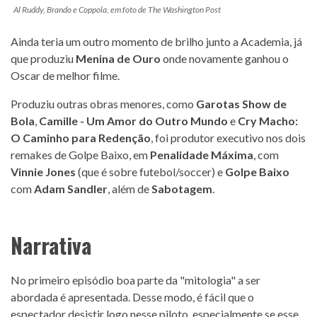
Al Ruddy, Brando e Coppola, em foto de The Washington Post
Ainda teria um outro momento de brilho junto a Academia, já
que produziu
Menina de Ouro
onde novamente ganhou o
Oscar de melhor filme.
Produziu outras obras menores, como
Garotas Show de
Bola
,
Camille - Um Amor do Outro Mundo
e
Cry Macho:
O Caminho para Redenção
, foi produtor executivo nos dois
remakes de Golpe Baixo, em
Penalidade Máxima
, com
Vinnie Jones
(que é sobre futebol/soccer) e
Golpe Baixo
com
Adam Sandler
, além de
Sabotagem
.
Narrativa
No primeiro episódio boa parte da "mitologia" a ser
abordada é apresentada. Desse modo, é fácil que o
espectador desistir logo nesse piloto, especialmente se esse