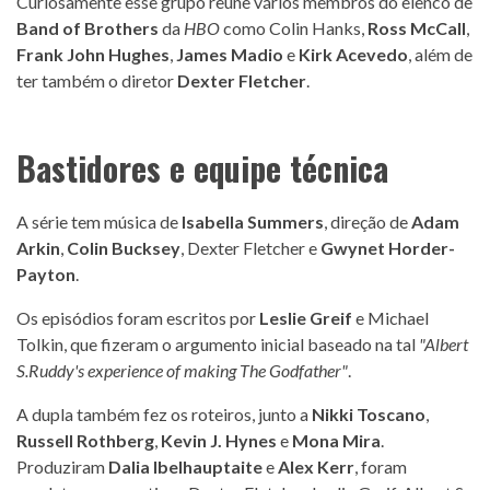
Curiosamente esse grupo reúne vários membros do elenco de
Band of Brothers
da
HBO
como Colin Hanks,
Ross McCall
,
Frank John Hughes
,
James Madio
e
Kirk Acevedo
, além de
ter também o diretor
Dexter Fletcher
.
Bastidores e equipe técnica
A série tem música de
Isabella Summers
, direção de
Adam
Arkin
,
Colin Bucksey
, Dexter Fletcher e
Gwynet Horder-
Payton
.
Os episódios foram escritos por
Leslie Greif
e Michael
Tolkin, que fizeram o argumento inicial baseado na tal
"Albert
S.Ruddy's experience of making The Godfather"
.
A dupla também fez os roteiros, junto a
Nikki Toscano
,
Russell Rothberg
,
Kevin J. Hynes
e
Mona Mira
.
Produziram
Dalia Ibelhauptaite
e
Alex Kerr
, foram