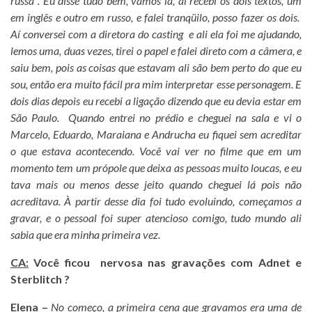
russa". Eu disse tudo bem, vamos lá, aí recebi os dois textos, um
em inglês e outro em russo, e falei tranqüilo, posso fazer os dois.
Aí conversei com a diretora do casting e ali ela foi me ajudando,
lemos uma, duas vezes, tirei o papel e falei direto com a câmera, e
saiu bem, pois as coisas que estavam ali são bem perto do que eu
sou, então era muito fácil pra mim interpretar esse personagem. E
dois dias depois eu recebi a ligação dizendo que eu devia estar em
São Paulo. Quando entrei no prédio e cheguei na sala e vi o
Marcelo, Eduardo, Maraiana e Andrucha eu fiquei sem acreditar
o que estava acontecendo. Você vai ver no filme que em um
momento tem um própole que deixa as pessoas muito loucas, e eu
tava mais ou menos desse jeito quando cheguei lá pois não
acreditava. À partir desse dia foi tudo evoluindo, começamos a
gravar, e o pessoal foi super atencioso comigo, tudo mundo ali
sabia que era minha primeira vez.
CA:
Você ficou nervosa nas gravações com Adnet e
Sterblitch ?
Elena –
No começo, a primeira cena que gravamos era uma de