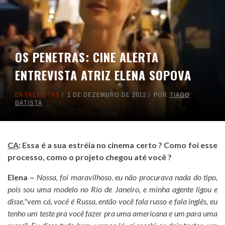
OS PENETRAS: CINE ALERTA
ENTREVISTA ATRIZ ELENA SOPOVA
ENTREVISTAS
1 DE DEZEMBRO DE 2012
POR
TIAGO
BATISTA
CA
:
Essa é a sua estréia no cinema certo ? Como foi esse
processo, como o projeto chegou até você ?
Elena –
Nossa, foi maravilhoso, eu não procurava nada do tipo,
pois sou uma modelo no Rio de Janeiro, e minha agente ligou e
disse,"vem cá, você é Russa, então você fala russo e fala inglês, eu
tenho um teste pra você fazer pra uma americana e um para uma