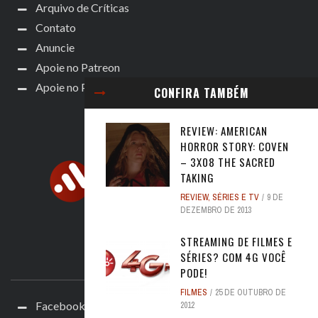
Arquivo de Críticas
Contato
Anuncie
Apoie no Patreon
Apoie no Padrim!
CONFIRA TAMBÉM
REVIEW: AMERICAN
HORROR STORY: COVEN
– 3X08 THE SACRED
TAKING
REVIEW
,
SÉRIES E TV
9 DE
DEZEMBRO DE 2013
STREAMING DE FILMES E
SÉRIES? COM 4G VOCÊ
ACOMPANHE
PODE!
FILMES
25 DE OUTUBRO DE
Facebook
2012