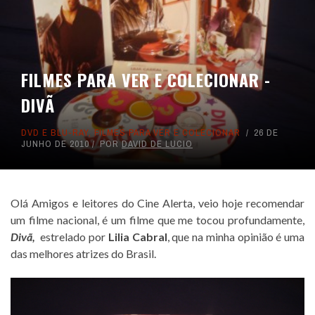
FILMES PARA VER E COLECIONAR -
DIVÃ
DVD E BLU-RAY
,
FILMES PARA VER E COLECIONAR
26 DE
JUNHO DE 2010
POR
DAVID DE LUCIO
Olá Amigos e leitores do Cine Alerta, veio hoje recomendar
um filme nacional, é um filme que me tocou profundamente,
Divã,
estrelado por
Lilia Cabral
, que na minha opinião é uma
das melhores atrizes do Brasil.