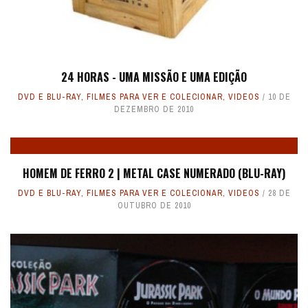
24 HORAS - UMA MISSÃO E UMA EDIÇÃO
DVD E BLU-RAY
,
FILMES PARA VER E COLECIONAR
,
VIDEOS
10 DE
DEZEMBRO DE 2010
HOMEM DE FERRO 2 | METAL CASE NUMERADO (BLU-RAY)
DVD E BLU-RAY
,
FILMES PARA VER E COLECIONAR
,
VIDEOS
28 DE
OUTUBRO DE 2010