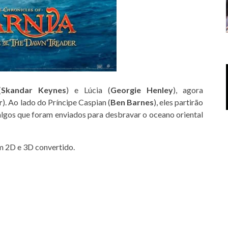
(
Skandar Keynes
) e Lúcia (
Georgie Henley
), agora
r
). Ao lado do Príncipe Caspian (
Ben Barnes
), eles partirão
algos que foram enviados para desbravar o oceano oriental
m 2D e 3D convertido.