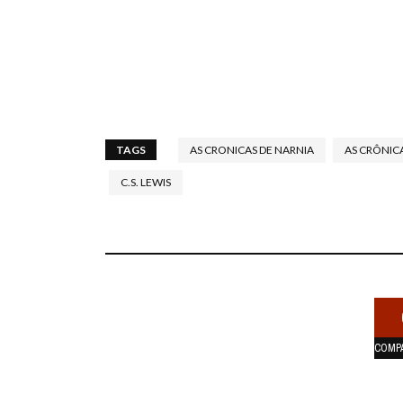
TAGS
AS CRONICAS DE NARNIA
AS CRÔNIC
C.S. LEWIS
COMP