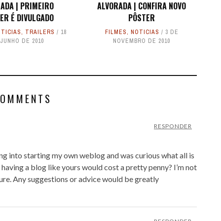
ADA | PRIMEIRO
ALVORADA | CONFIRA NOVO
ER É DIVULGADO
PÔSTER
TICIAS
,
TRAILERS
18
FILMES
,
NOTICIAS
3 DE
JUNHO DE 2010
NOVEMBRO DE 2010
COMMENTS
RESPONDER
king into starting my own weblog and was curious what all is
 having a blog like yours would cost a pretty penny? I’m not
sure. Any suggestions or advice would be greatly