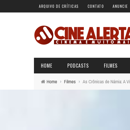
ARQUIVO DE CRÍTICAS
CONTATO
ANUNCIE
HOME
PODCASTS
FILMES
Home
›
Filmes
›
As Crônicas de Nárnia: A V
ALERTA VERMELHO
ÚLTIMAS REVIEWS
BÁSICO DO CINEMA
ALERTA DE SPOILER
CINERAMA
FORA DA CURVA