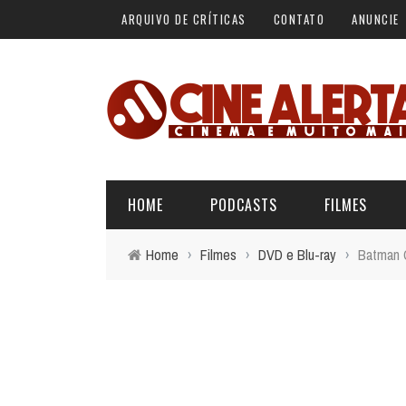
ARQUIVO DE CRÍTICAS
CONTATO
ANUNCIE
HOME
PODCASTS
FILMES
Home
›
Filmes
›
DVD e Blu-ray
›
Batman C
ALERTA VERMELHO
ÚLTIMAS REVIEWS
BÁSICO DO CINEMA
ALERTA DE SPOILER
CINERAMA
FORA DA CURVA