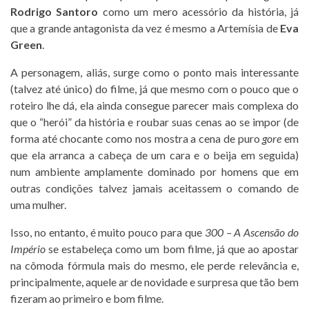
Rodrigo Santoro
como um mero acessório da história, já
que a grande antagonista da vez é mesmo a Artemísia de
Eva
Green
.
A personagem, aliás, surge como o ponto mais interessante
(talvez até único) do filme, já que mesmo com o pouco que o
roteiro lhe dá, ela ainda consegue parecer mais complexa do
que o “herói” da história e roubar suas cenas ao se impor (de
forma até chocante como nos mostra a cena de puro
gore
em
que ela arranca a cabeça de um cara e o beija em seguida)
num ambiente amplamente dominado por homens que em
outras condições talvez jamais aceitassem o comando de
uma mulher.
Isso, no entanto, é muito pouco para que
300 – A Ascensão do
Império
se estabeleça como um bom filme, já que ao apostar
na cômoda fórmula mais do mesmo, ele perde relevância e,
principalmente, aquele ar de novidade e surpresa que tão bem
fizeram ao primeiro e bom filme.