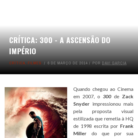
CRÍTICA: 300 - A ASCENSÃO DO
IMPÉRIO
CRÍTICA
,
FILMES
6 DE MARÇO DE 2014
POR
DAVI GARCIA
Quando chegou ao Cinema
em 2007, o
300
de
Zack
Snyder
impressionou mais
pela proposta visual
estilizada que remetia à HQ
de 1998 escrita por
Frank
Miller
do que por sua