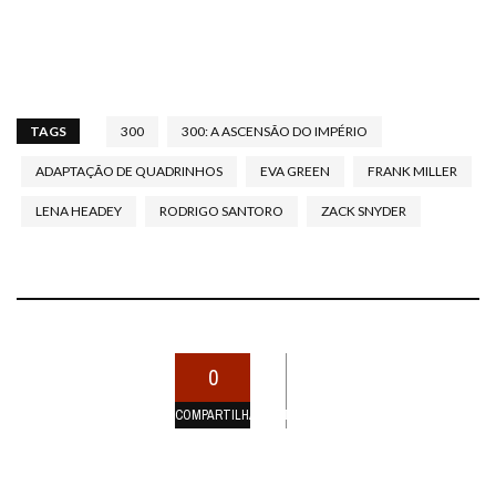
TAGS
300
300: A ASCENSÃO DO IMPÉRIO
ADAPTAÇÃO DE QUADRINHOS
EVA GREEN
FRANK MILLER
LENA HEADEY
RODRIGO SANTORO
ZACK SNYDER
0
COMPARTILHAMENTOS