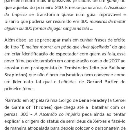
parecem muito mais impossíveis (e saídas de um
game
) do
que aquelas do primeiro
300
. E nesse panorama,
A Ascensão
do Império
se transforma quase num guia improvável e
bizarro que poderia ser resumido em
300 maneiras de matar
alguém ou 300 formas de jogar sangue na tela
...
Além disso, ao se preocupar mais em cunhar frases de efeito
do tipo “
É melhor morrer em pé do que viver ajoelhado
” do que
em criar identificação do espectador com quem as fala, esse
novo filme perde também em comparação com o de 2007 ao
apostar num protagonista (o Temístocles feito por
Sullivan
Stapleton
) que não é nem carismático nem convence como
um líder nato tal qual o Leônidas de
Gerard Butler
do
primeiro filme.
Narrado em
off
pela rainha Gorgo de
Lena Headey
(a Cersei
de
Game of Thrones
) que chega até a batalhar com os
persas,
300 – A Ascensão do Império
peca ainda ao tentar
explicar a origem do status de semi deus de Xerxes e fazê-lo
de maneira atropelada para depois colocar o personagem de