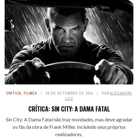
CRÍTICA
,
FILMES
25 DE SETEMBRO DE 2014
POR
ALEXANDRE
LUIZ
CRÍTICA: SIN CITY: A DAMA FATAL
Sin City: A Dama Fatal não traz novidades, mas deve agradar
os fãs da obra de Frank Miller. Incluindo seus próprios
realizadores.