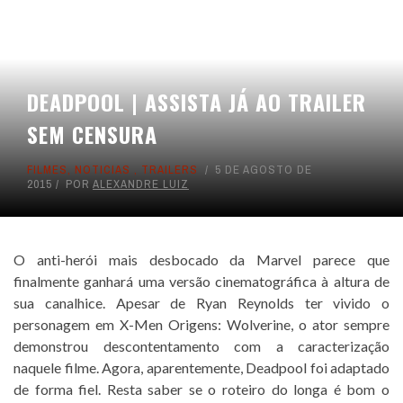
DEADPOOL | ASSISTA JÁ AO TRAILER
SEM CENSURA
FILMES
,
NOTICIAS
,
TRAILERS
5 DE AGOSTO DE
2015
POR
ALEXANDRE LUIZ
O anti-herói mais desbocado da Marvel parece que
finalmente ganhará uma versão cinematográfica à altura de
sua canalhice. Apesar de Ryan Reynolds ter vivido o
personagem em X-Men Origens: Wolverine, o ator sempre
demonstrou descontentamento com a caracterização
naquele filme. Agora, aparentemente, Deadpool foi adaptado
de forma fiel. Resta saber se o roteiro do longa é bom o