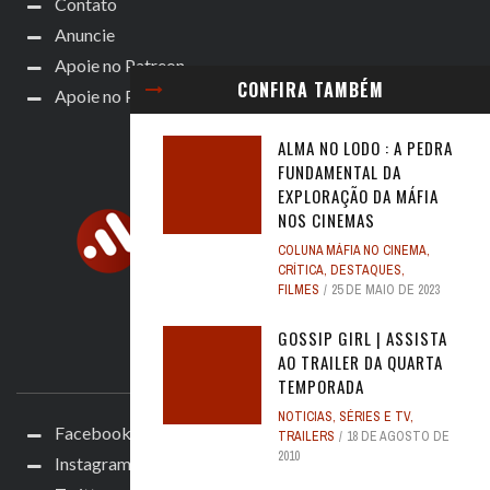
Contato
Anuncie
Apoie no Patreon
CONFIRA TAMBÉM
Apoie no Padrim!
ALMA NO LODO : A PEDRA
FUNDAMENTAL DA
EXPLORAÇÃO DA MÁFIA
NOS CINEMAS
COLUNA MÁFIA NO CINEMA
,
CRÍTICA
,
DESTAQUES
,
FILMES
25 DE MAIO DE 2023
GOSSIP GIRL | ASSISTA
AO TRAILER DA QUARTA
ACOMPANHE
TEMPORADA
NOTICIAS
,
SÉRIES E TV
,
Facebook
TRAILERS
18 DE AGOSTO DE
2010
Instagram