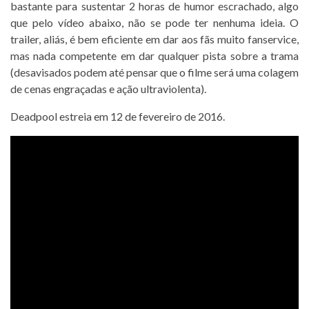
bastante para sustentar 2 horas de humor escrachado, algo
que pelo vídeo abaixo, não se pode ter nenhuma ideia. O
trailer, aliás, é bem eficiente em dar aos fãs muito fanservice,
mas nada competente em dar qualquer pista sobre a trama
(desavisados podem até pensar que o filme será uma colagem
de cenas engraçadas e ação ultraviolenta).
Deadpool estreia em 12 de fevereiro de 2016.