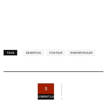
TAGS
DEADPOOL
FOX FILM
RYAN REYNOLDS
0
COMPARTILHAMENTOS