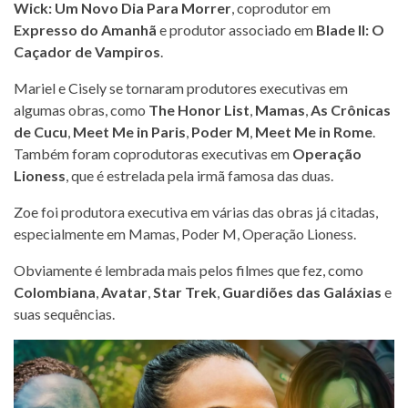
Wick: Um Novo Dia Para Morrer
, coprodutor em
Expresso do Amanhã
e produtor associado em
Blade II: O
Caçador de Vampiros
.
Mariel e Cisely se tornaram produtores executivas em
algumas obras, como
The Honor List
,
Mamas
,
As Crônicas
de Cucu
,
Meet Me in Paris
,
Poder M
,
Meet Me in Rome
.
Também foram coprodutoras executivas em
Operação
Lioness
, que é estrelada pela irmã famosa das duas.
Zoe foi produtora executiva em várias das obras já citadas,
especialmente em Mamas, Poder M, Operação Lioness.
Obviamente é lembrada mais pelos filmes que fez, como
Colombiana
,
Avatar
,
Star Trek
,
Guardiões das Galáxias
e
suas sequências.