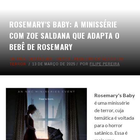
ROSEMARY'S BABY: A MINISSÉRIE
COM ZOE SALDANA QUE ADAPTA O
BEBÊ DE ROSEMARY
CRÍTICA
,
DESTAQUES
,
FILMES
,
PEQUENO CATÁLOGO DO
TERROR
13 DE MARÇO DE 2025
POR
FILIPE PEREIRA
Rosemary's Baby
é uma minissérie
de terror, cuja
temática é voltada
para o horror
satânico. Essa é