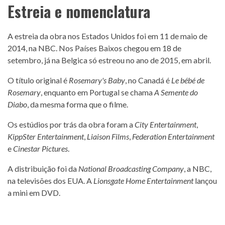
Estreia e nomenclatura
A estreia da obra nos Estados Unidos foi em 11 de maio de
2014, na NBC. Nos Países Baixos chegou em 18 de
setembro, já na Belgica só estreou no ano de 2015, em abril.
O título original é
Rosemary's Baby
, no Canadá é
Le bébé de
Rosemary
, enquanto em Portugal se chama
A Semente do
Diabo
, da mesma forma que o filme.
Os estúdios por trás da obra foram a
City Entertainment
,
KippSter Entertainment
,
Liaison Films
,
Federation Entertainment
e
Cinestar Pictures
.
A distribuição foi da
National Broadcasting Company
, a NBC,
na televisões dos EUA. A
Lionsgate Home Entertainment
lançou
a mini em DVD.