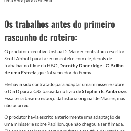
uma obra para o cinema.
Os trabalhos antes do primeiro
rascunho de roteiro:
O produtor executivo Joshua D. Maurer contratou o escritor
Scott Abbott para fazer um roteiro com ele, depois de
trabalhar no filme da HBO,
Dorothy Dandridge - O Brilho
de uma Estrela
, que foi vencedor do Emmy.
Ele havia sido contratado para adaptar uma minissérie sobre
o Dia D para a
CBS
baseada no livro de
Stephen E. Ambrose
.
Essa teria base no esboço da história original de Maurer, mas
não ocorreu.
O produtor havia escrito anteriormente uma adaptação de
uma minissérie sobre Papillon, que não chegou a ser filmada.
Ele acabou assinando como produtor executivo da versão de