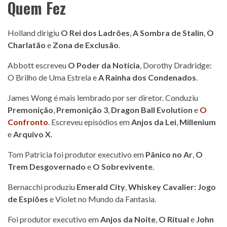
Quem Fez
Holland dirigiu
O Rei dos Ladrões
,
A Sombra de Stalin
,
O
Charlatão
e
Zona de Exclusão
.
Abbott escreveu
O Poder da Notícia
, Dorothy Dradridge:
O Brilho de Uma Estrela e
A Rainha dos Condenados
.
James Wong é mais lembrado por ser diretor. Conduziu
Premonição
,
Premonição 3
,
Dragon Ball Evolution
e
O
Confronto
. Escreveu episódios em
Anjos da Lei
,
Millenium
e
Arquivo X
.
Tom Patricia foi produtor executivo em
Pânico no Ar
,
O
Trem Desgovernado
e
O Sobrevivente
.
Bernacchi produziu
Emerald City
,
Whiskey Cavalier: Jogo
de Espiões
e Violet no Mundo da Fantasia.
Foi produtor executivo em
Anjos da Noite
,
O Ritual
e
John