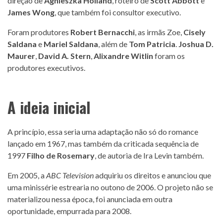
direção de
Agnieszka Holland
, roteiro de
Scott Abbott
e
James Wong
, que também foi consultor executivo.
Foram produtores
Robert Bernacchi
, as irmãs Zoe,
Cisely
Saldana
e
Mariel Saldana
, além de
Tom Patricia
.
Joshua D.
Maurer
,
David A. Stern
,
Alixandre Witlin
foram os
produtores executivos.
A ideia inicial
A princípio, essa seria uma adaptação não só do romance
lançado em 1967, mas também da criticada sequência de
1997
Filho de Rosemary
, de autoria de Ira Levin também.
Em 2005, a
ABC Television
adquiriu os direitos e anunciou que
uma minissérie estrearia no outono de 2006. O projeto não se
materializou nessa época, foi anunciada em outra
oportunidade, empurrada para 2008.