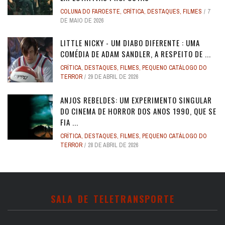
COLUNA DO FAROESTE
,
CRÍTICA
,
DESTAQUES
,
FILMES
7
DE MAIO DE 2026
LITTLE NICKY - UM DIABO DIFERENTE : UMA
COMÉDIA DE ADAM SANDLER, A RESPEITO DE ...
CRÍTICA
,
DESTAQUES
,
FILMES
,
PEQUENO CATÁLOGO DO
TERROR
29 DE ABRIL DE 2026
ANJOS REBELDES: UM EXPERIMENTO SINGULAR
DO CINEMA DE HORROR DOS ANOS 1990, QUE SE
FIA ...
CRÍTICA
,
DESTAQUES
,
FILMES
,
PEQUENO CATÁLOGO DO
TERROR
28 DE ABRIL DE 2026
SALA DE TELETRANSPORTE