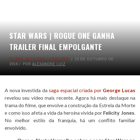
STAR WARS | ROGUE ONE GANHA
TRAILER FINAL EMPOLGANTE
FILMES
,
NOTICIAS
,
TRAILERS
13 DE OUTUBRO DE
2016
POR
ALEXANDRE LUIZ
A nova investida da
saga espacial criada por
George Lucas
revelou seu vídeo mais recente. Agora há mais destaque na
trama do filme, que envolve a construção da Estrela da Morte
e como isso afeta a vida da heroína vivida por
Felicity Jones
.
No melhor estilo da franquia, há um conflito familiar
envolvido.