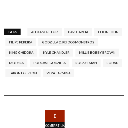
TAGS
ALEXANDRE LUIZ
DAVI GARCIA
ELTON JOHN
FILIPE PEREIRA
GODZILLA 2: REI DOS MONSTROS
KING GHIDORA
KYLE CHANDLER
MILLIE BOBBY BROWN
MOTHRA
PODCAST GODZILLA
ROCKETMAN
RODAN
TARON EGERTON
VERA FARMIGA
0
COMPARTILHAMENTOS