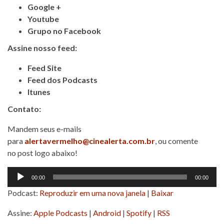
Google +
Youtube
Grupo no Facebook
Assine nosso feed:
Feed Site
Feed dos Podcasts
Itunes
Contato:
Mandem seus e-mails
para
alertavermelho@cinealerta.com.br
, ou comente
no post logo abaixo!
Tocador
00:00
00:00
de
Podcast:
Reproduzir em uma nova janela
|
Baixar
áudio
Assine:
Apple Podcasts
|
Android
|
Spotify
|
RSS