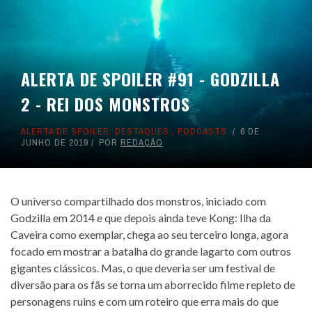
ALERTA DE SPOILER #91 - GODZILLA
2 - REI DOS MONSTROS
ALERTA DE SPOILER
,
DESTAQUES
,
PODCASTS
6 DE
JUNHO DE 2019
POR
REDAÇÃO
O universo compartilhado dos monstros, iniciado com
Godzilla em 2014 e que depois ainda teve Kong: Ilha da
Caveira como exemplar, chega ao seu terceiro longa, agora
focado em mostrar a batalha do grande lagarto com outros
gigantes clássicos. Mas, o que deveria ser um festival de
diversão para os fãs se torna um aborrecido filme repleto de
personagens ruins e com um roteiro que erra mais do que