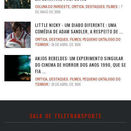
COLUNA DO FAROESTE
,
CRÍTICA
,
DESTAQUES
,
FILMES
7
DE MAIO DE 2026
LITTLE NICKY - UM DIABO DIFERENTE : UMA
COMÉDIA DE ADAM SANDLER, A RESPEITO DE ...
CRÍTICA
,
DESTAQUES
,
FILMES
,
PEQUENO CATÁLOGO DO
TERROR
29 DE ABRIL DE 2026
ANJOS REBELDES: UM EXPERIMENTO SINGULAR
DO CINEMA DE HORROR DOS ANOS 1990, QUE SE
FIA ...
CRÍTICA
,
DESTAQUES
,
FILMES
,
PEQUENO CATÁLOGO DO
TERROR
28 DE ABRIL DE 2026
SALA DE TELETRANSPORTE