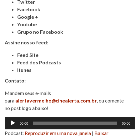
Twitter
Facebook
Google +
Youtube
Grupo no Facebook
Assine nosso feed:
Feed Site
Feed dos Podcasts
Itunes
Contato:
Mandem seus e-mails
para
alertavermelho@cinealerta.com.br
, ou comente
no post logo abaixo!
Tocador
00:00
00:00
de
Podcast:
Reproduzir em uma nova janela
|
Baixar
áudio