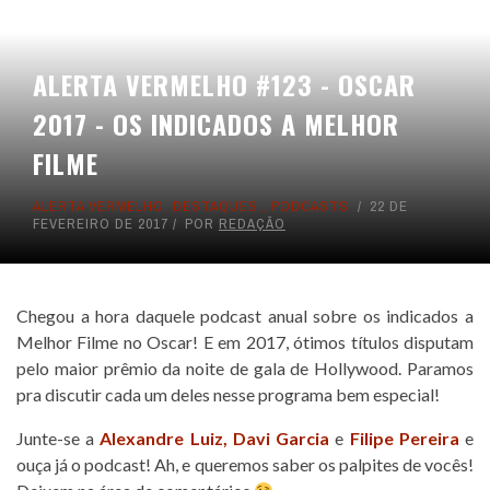
ALERTA VERMELHO #123 - OSCAR
2017 - OS INDICADOS A MELHOR
FILME
ALERTA VERMELHO
,
DESTAQUES
,
PODCASTS
22 DE
FEVEREIRO DE 2017
POR
REDAÇÃO
Chegou a hora daquele podcast anual sobre os indicados a
Melhor Filme no Oscar! E em 2017, ótimos títulos disputam
pelo maior prêmio da noite de gala de Hollywood. Paramos
pra discutir cada um deles nesse programa bem especial!
Junte-se a
Alexandre Luiz,
Davi Garcia
e
Filipe Pereira
e
ouça já o podcast! Ah, e queremos saber os palpites de vocês!