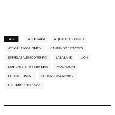
TAGS
A CHEGADA
A QUALQUER CUSTO
ATÉ O ÚLTIMO HOMEM
CANTANDO ESTAÇÕES
ESTRELAS ALÉM DO TEMPO
LA LA LAND
LION
MANCHESTER À BEIRA-MAR
MOONLIGHT
PODCAST OSCAR
PODCAST OSCAR 2017
UM LIMITE ENTRE NÓS