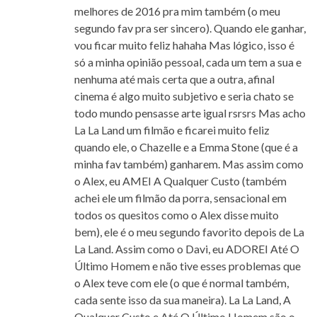
melhores de 2016 pra mim também (o meu
segundo fav pra ser sincero). Quando ele ganhar,
vou ficar muito feliz hahaha Mas lógico, isso é
só a minha opinião pessoal, cada um tem a sua e
nenhuma até mais certa que a outra, afinal
cinema é algo muito subjetivo e seria chato se
todo mundo pensasse arte igual rsrsrs Mas acho
La La Land um filmão e ficarei muito feliz
quando ele, o Chazelle e a Emma Stone (que é a
minha fav também) ganharem. Mas assim como
o Alex, eu AMEI A Qualquer Custo (também
achei ele um filmão da porra, sensacional em
todos os quesitos como o Alex disse muito
bem), ele é o meu segundo favorito depois de La
La Land. Assim como o Davi, eu ADOREI Até O
Último Homem e não tive esses problemas que
o Alex teve com ele (o que é normal também,
cada sente isso da sua maneira). La La Land, A
Qualquer Custo e Até O Último Homem são o