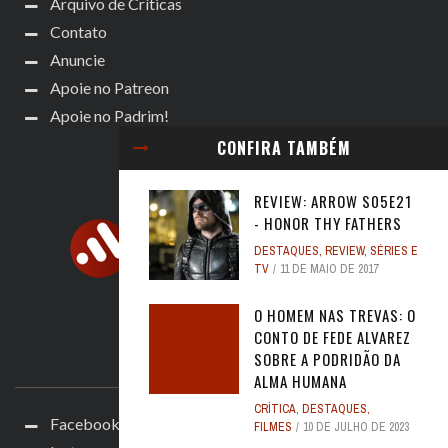
Arquivo de Críticas
Contato
Anuncie
Apoie no Patreon
Apoie no Padrim!
CONFIRA TAMBÉM
REVIEW: ARROW S05E21
- HONOR THY FATHERS
DESTAQUES
,
REVIEW
,
SÉRIES E
TV
11 DE MAIO DE 2017
O HOMEM NAS TREVAS: O
CONTO DE FEDE ALVAREZ
SOBRE A PODRIDÃO DA
ACOMPANHE
ALMA HUMANA
CRÍTICA
,
DESTAQUES
,
Facebook
FILMES
10 DE JULHO DE 2023