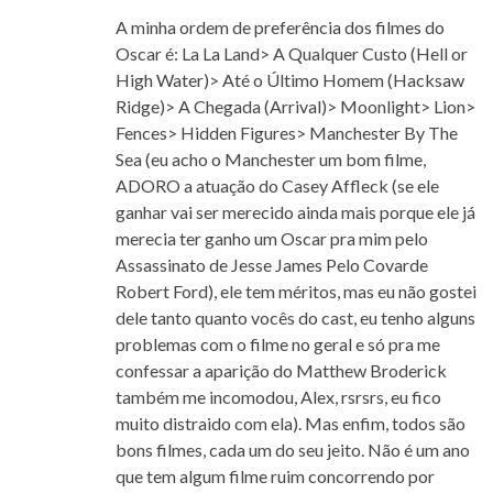
A minha ordem de preferência dos filmes do
Oscar é: La La Land> A Qualquer Custo (Hell or
High Water)> Até o Último Homem (Hacksaw
Ridge)> A Chegada (Arrival)> Moonlight> Lion>
Fences> Hidden Figures> Manchester By The
Sea (eu acho o Manchester um bom filme,
ADORO a atuação do Casey Affleck (se ele
ganhar vai ser merecido ainda mais porque ele já
merecia ter ganho um Oscar pra mim pelo
Assassinato de Jesse James Pelo Covarde
Robert Ford), ele tem méritos, mas eu não gostei
dele tanto quanto vocês do cast, eu tenho alguns
problemas com o filme no geral e só pra me
confessar a aparição do Matthew Broderick
também me incomodou, Alex, rsrsrs, eu fico
muito distraido com ela). Mas enfim, todos são
bons filmes, cada um do seu jeito. Não é um ano
que tem algum filme ruim concorrendo por