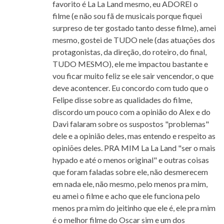
favorito é La La Land mesmo, eu ADOREI o
filme (e não sou fã de musicais porque fiquei
surpreso de ter gostado tanto desse filme), amei
mesmo, gostei de TUDO nele (das atuações dos
protagonistas, da direção, do roteiro, do final,
TUDO MESMO), ele me impactou bastante e
vou ficar muito feliz se ele sair vencendor, o que
deve acontencer. Eu concordo com tudo que o
Felipe disse sobre as qualidades do filme,
discordo um pouco com a opinião do Alex e do
Davi falaram sobre os suspostos "problemas"
dele e a opinião deles, mas entendo e respeito as
opiniões deles. PRA MIM La La Land "ser o mais
hypado e até o menos original" e outras coisas
que foram faladas sobre ele, não desmerecem
em nada ele, não mesmo, pelo menos pra mim,
eu amei o filme e acho que ele funciona pelo
menos pra mim do jeitinho que ele é, ele pra mim
é o melhor filme do Oscar sim e um dos