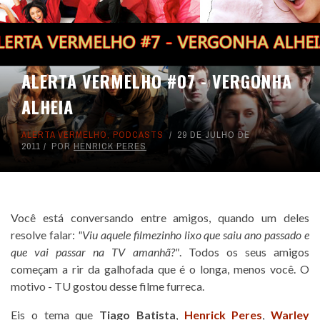
ALERTA VERMELHO #07 - VERGONHA
ALHEIA
ALERTA VERMELHO
,
PODCASTS
29 DE JULHO DE
2011
POR
HENRICK PERES
Você está conversando entre amigos, quando um deles
resolve falar:
"Viu aquele filmezinho lixo que saiu ano passado e
que vai passar na TV amanhã?"
. Todos os seus amigos
começam a rir da galhofada que é o longa, menos você. O
motivo - TU gostou desse filme furreca.
Eis o tema que
Tiago Batista
,
Henrick Peres
,
Warley