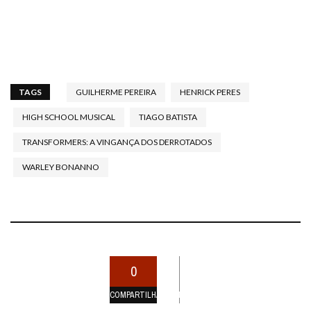
TAGS
GUILHERME PEREIRA
HENRICK PERES
HIGH SCHOOL MUSICAL
TIAGO BATISTA
TRANSFORMERS: A VINGANÇA DOS DERROTADOS
WARLEY BONANNO
0
COMPARTILHAMENTOS