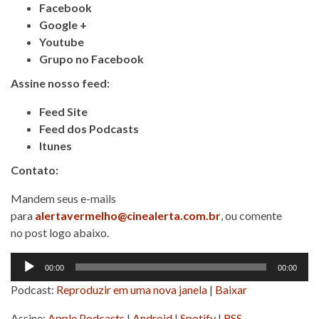
Facebook
Google +
Youtube
Grupo no Facebook
Assine nosso feed:
Feed Site
Feed dos Podcasts
Itunes
Contato:
Mandem seus e-mails
para
alertavermelho@cinealerta.com.br
, ou comente
no post logo abaixo.
Tocador
00:00
00:00
de
Podcast:
Reproduzir em uma nova janela
|
Baixar
áudio
Assine:
Apple Podcasts
|
Android
|
Spotify
|
RSS