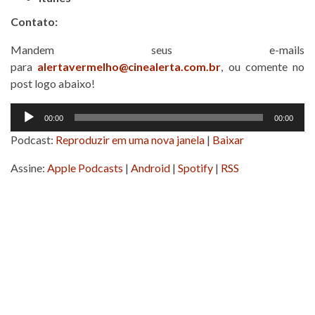
Contato:
Mandem seus e-mails
para
alertavermelho@cinealerta.com.br
, ou comente no
post logo abaixo!
Tocador
00:00
00:00
de
Podcast:
Reproduzir em uma nova janela
|
Baixar
áudio
Assine:
Apple Podcasts
|
Android
|
Spotify
|
RSS