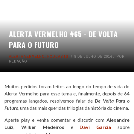
ALERTA VERMELHO #65 - DE VOLTA
PARA O FUTURO
ALERTA VERMELHO
,
PODCASTS
8 DE JULHO DE 2014
POR
REDAÇÃO
Muitos pedidos foram feitos ao longo do tempo de vida do
Alerta Vermelho para esse tema e, finalmente, depois de 64
programas lançados, resolvemos falar de
De Volta Para o
Futuro
, uma das mais queridas trilogias da história do cinema.
Aperte play e venha comentar e discutir com
Alexandre
Luiz
,
Wilker Medeiros
e
Davi Garcia
sobre