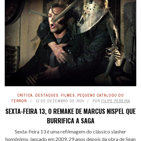
CRÍTICA
,
DESTAQUES
,
FILMES
,
PEQUENO CATÁLOGO DO
TERROR
13 DE DEZEMBRO DE 2024
POR
FILIPE PEREIRA
SEXTA-FEIRA 13, O REMAKE DE MARCUS NISPEL QUE
BURRIFICA A SAGA
Sexta-Feira 13 é uma refilmagem do clássico slasher
homônimo, lançado em 2009, 29 anos depois da obra de Sean