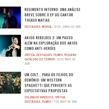
REGIMENTO INTERNO: UMA ANÁLISE
BREVE SOBRE O EP DO CANTOR
THIAGO MATIAS
DESTAQUES
,
MÚSICA
22 DE JUNHO DE 2026
O
O
ANJOS REBELDES: UM EXPERIMENTO
ANJOS REBELDES: UM EXPERIMENTO
O ADVOGADO DO
O ADVOGADO DO
EU SEI O QUE VOCÊS FIZERAM NO
ALERTA DICAS #08 - MOGLI - O
ALERTA DE SPOILER #149 -
ALERTA DE SPOI
PABLO E LUISÃO
ALERTA DICAS 
 ADAM
 ADAM
SINGULAR DO CINEMA DE HORROR
SINGULAR DO CINEMA DE HORROR
SOBRE PECADOS
SOBRE PECADOS
ANJOS REBELDES 2: UM PASSO
ROS
ME
VERÃO PASSADO: UMA SÉRIE JUVENIL
MENINO LOBO
SUPERMAN
SOBRE O PASSA
- A NOVA
WORLD 
ALÉM NA EXPLORAÇÃO DOS ANJOS
DOS ANOS 1990, ...
DOS ANOS 1990, ...
SOBR
SOBR
...
6
31 DE AGOSTO DE 2016
17 DE JULHO DE 2025
7
17
24 DE AGOS
10 DE JUL
9 DE JUN
COMO ANTI-HERÓIS
2
2
28 DE ABRIL DE 2026
28 DE ABRIL DE 2026
3
3
27 DE ABRI
27 DE ABRI
CRÍTICA
,
DESTAQUES
,
FILMES
,
PEQUENO
4 DE JULHO DE 2025
32
CATÁLOGO DO TERROR
22 DE MAIO DE
2026
UM COLT... PARA OS FILHOS DO
DEMÔNIO: UM WESTERN
SPAGHETTI QUE PERVERTE AS
EXPECTATIVAS PROPOSTAS
COLUNA DO FAROESTE
,
CRÍTICA
,
DESTAQUES
,
FILMES
7 DE MAIO DE 2026