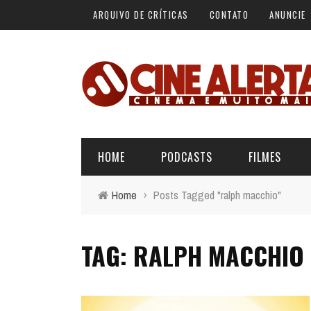
ARQUIVO DE CRÍTICAS
CONTATO
ANUNCIE
HOME
PODCASTS
FILMES
Home
›
Posts Tagged "ralph macchio"
ALERTA VERMELHO
ÚLTIMAS REVIEWS
BÁSICO DO CINEMA
TAG: RALPH MACCHIO
ALERTA DE SPOILER
CINERAMA
FORA DA CURVA