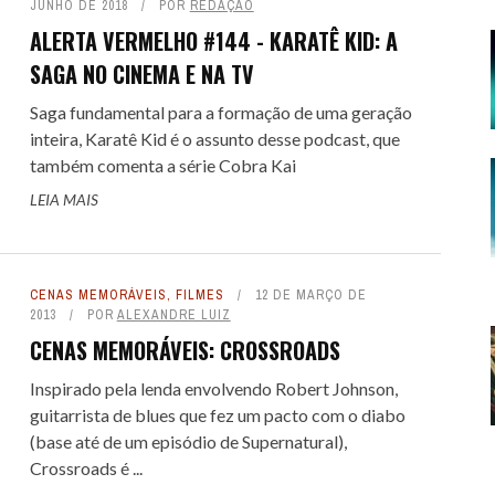
JUNHO DE 2018
POR
REDAÇÃO
E SPOILER #151 - AVATAR -
ALERTA VERMELHO #144 - KARATÊ KID: A
SAGA NO CINEMA E NA TV
GOU A HORA DE PARAR
Saga fundamental para a formação de uma geração
E DEZEMBRO DE 2025
16
 COLT... PARA OS FILHOS DO
 COLT... PARA OS FILHOS DO
LITTLE NICKY - UM DIAB
LITTLE NICKY - UM DIAB
 FILMES DE CAVALEIROS DO
SE TRAP: O FILME COM O
ALERTA DICAS #09 - GOTHAM
TREMEMBÉ - A PRISÃO DOS
ALERTA DE SPOILER #150 -
inteira, Karatê Kid é o assunto desse podcast, que
NIO: UM WESTERN SPAGHETTI
NIO: UM WESTERN SPAGHETTI
DIFERENTE : UMA COMÉDIA DE
DIFERENTE : UMA COMÉDIA DE
também comenta a série Cobra Kai
KEY MOUSE ASSASSINO
ZODÍACO
QUARTETO FANTÁSTICO - PRIMEI
FAMOSOS: QUANDO O TRUE CRI
CENTRAL
LEIA MAIS
QUE PERVERTE ...
QUE PERVERTE ...
SANDLER, ...
SANDLER, ...
ENCONTRA A ...
PASSOS
 FEVEREIRO DE 2026
DE AGOSTO DE 2024
36
51
8 DE SETEMBRO DE 2016
1
7 DE MAIO DE 2026
7 DE MAIO DE 2026
3
3
29 DE ABRIL DE 2026
29 DE ABRIL DE 2026
1
1
7 DE NOVEMBRO DE 2025
31 DE JULHO DE 2025
17
2
CENAS MEMORÁVEIS
,
FILMES
12 DE MARÇO DE
2013
POR
ALEXANDRE LUIZ
CENAS MEMORÁVEIS: CROSSROADS
Inspirado pela lenda envolvendo Robert Johnson,
guitarrista de blues que fez um pacto com o diabo
(base até de um episódio de Supernatural),
Crossroads é ...