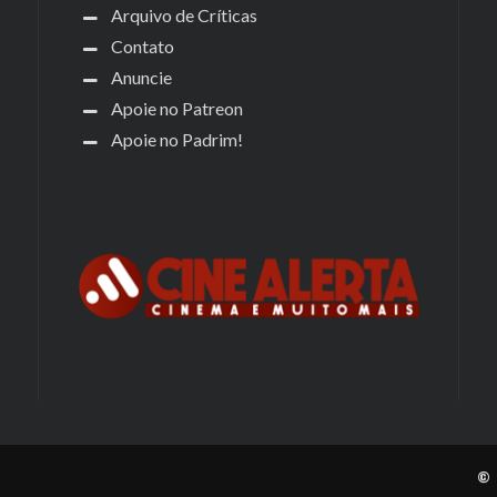
Arquivo de Críticas
Contato
Anuncie
Apoie no Patreon
Apoie no Padrim!
© 