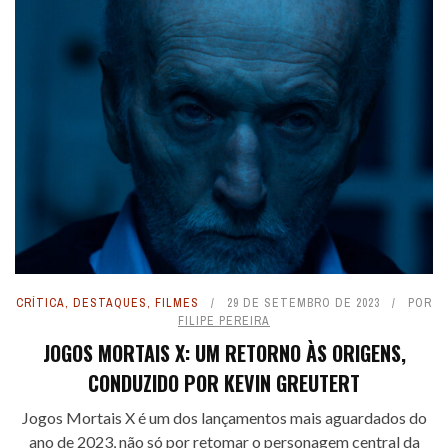
CRÍTICA
,
DESTAQUES
,
FILMES
29 DE SETEMBRO DE 2023
POR
FILIPE PEREIRA
JOGOS MORTAIS X: UM RETORNO ÀS ORIGENS,
CONDUZIDO POR KEVIN GREUTERT
Jogos Mortais X é um dos lançamentos mais aguardados do
ano de 2023, não só por retomar o personagem central da