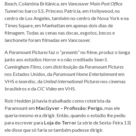
Beach
, Colúmbia Britânica, em
Vancouver Main Post Office
Tunnel
no barco S.S. Princess Patricia, em Hollywood, no
centro de Los Angeles, também no centro de Nova York e na
Times Square, em Manhattan em apenas dois dias de
filmagem. Todas as cenas nas docas, esgotos, becos e
lanchonete foram filmadas em Vancouver.
A
Paramount Pictures
faz o “
presents
” no filme, produz o longa
junto aos estúdios
Horror
e o não creditado
Sean S.
Cunningham Films
, com distribuição da
Paramount Pictures
nos Estados Unidos, da
Paramount Home Entertainment
em
VHS e
laserdisc,
da
United International Pictures
nos cinemas
brasileiros e da
CIC Vídeo
em VHS.
Rob Hedden já havia trabalhado como roteirista da
Paramount em
MacGyver – Profissão: Perigo
, mas ele
queria mesmo era dirigir. Então, quando o estúdio lhe pediu
para escrever para
Loja do Terror
(a série de Sexta-Feira 13)
ele disse que só faria se também pudesse dirigir.