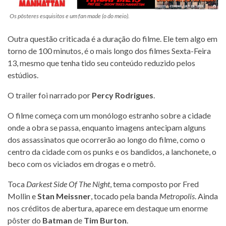
Os pôsteres esquisitos e um fan made (o do meio).
Outra questão criticada é a duração do filme. Ele tem algo em
torno de 100 minutos, é o mais longo dos filmes Sexta-Feira
13, mesmo que tenha tido seu conteúdo reduzido pelos
estúdios.
O trailer foi narrado por
Percy Rodrigues
.
O filme começa com um monólogo estranho sobre a cidade
onde a obra se passa, enquanto imagens antecipam alguns
dos assassinatos que ocorrerão ao longo do filme, como o
centro da cidade com os punks e os bandidos, a lanchonete, o
beco com os viciados em drogas e o metrô.
Toca
Darkest Side Of The Night
, tema composto por Fred
Mollin e
Stan Meissner
, tocado pela banda
Metropolis
. Ainda
nos créditos de abertura, aparece em destaque um enorme
pôster do
Batman
de
Tim Burton
.