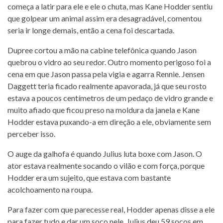
começa a latir para ele e ele o chuta, mas Kane Hodder sentiu
que golpear um animal assim era desagradável, comentou
seria ir longe demais, então a cena foi descartada.
Dupree cortou a mão na cabine telefônica quando Jason
quebrou o vidro ao seu redor. Outro momento perigoso foi a
cena em que Jason passa pela vigia e agarra Rennie. Jensen
Daggett teria ficado realmente apavorada, já que seu rosto
estava a poucos centímetros de um pedaço de vidro grande e
muito afiado que ficou preso na moldura da janela e Kane
Hodder estava puxando-a em direção a ele, obviamente sem
perceber isso.
O auge da galhofa é quando Julius luta boxe com Jason. O
ator estava realmente socando o vilão e com força, porque
Hodder era um sujeito, que estava com bastante
acolchoamento na roupa.
Para fazer com que parecesse real, Hodder apenas disse a ele
para fazer tudo e dar um soco nele. Julius deu 59 socos em