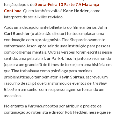
função, depois de
Sexta-Feira 13 Parte 7 A Matança
Continua
. Quem também volta é
Kane Hodder
, como
interprete do serial killer revivido.
Após uma decepcionante bilheteria do filme anterior,
John
Carl Buechler
(o até então diretor) tentou emplacar uma
continuação com a protagonista Tina Shepard novamente
enfrentando Jason, após sair de uma instituição para pessoas
com problemas mentais. Outras versões foram escritas nesse
sentido, uma pela atriz
Lar Park-Lincoln
junto ao seu marido
(que era um grande fã de filmes de terror) em uma história em
que Tina trabalhava como psicóloga para meninas
problemáticas, o também ator
Kevin Spirtas
, escreveu um
rascunho de script que transformou os eventos de
The New
Blood
em um sonho, com seu personagem se tornando um
assassino.
No entanto a
Paramount
optou por atribuir o projeto de
continuação ao roteirista e diretor Rob Hedden, nesse que se