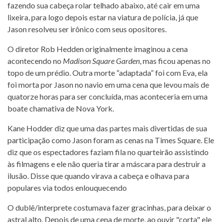
fazendo sua cabeça rolar telhado abaixo, até cair em uma
lixeira, para logo depois estar na viatura de polícia, já que
Jason resolveu ser irônico com seus opositores.
O diretor Rob Hedden originalmente imaginou a cena
acontecendo no
Madison Square Garden
, mas ficou apenas no
topo de um prédio. Outra morte “adaptada” foi com Eva, ela
foi morta por Jason no navio em uma cena que levou mais de
quatorze horas para ser concluída, mas aconteceria em uma
boate chamativa de Nova York.
Kane Hodder diz que uma das partes mais divertidas de sua
participação como Jason foram as cenas na Times Square. Ele
diz que os espectadores faziam fila no quarteirão assistindo
às filmagens e ele não queria tirar a máscara para destruir a
ilusão. Disse que quando virava a cabeça e olhava para
populares via todos enlouquecendo
O dublê/interprete costumava fazer gracinhas, para deixar o
astral alto. Depois de uma cena de morte, ao ouvir "corta" ele