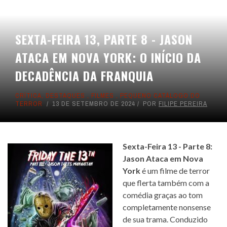
SEXTA-FEIRA 13, PARTE 8 - JASON
ATACA EM NOVA YORK: O INÍCIO DA
DECADÊNCIA DA FRANQUIA
CRÍTICA
,
DESTAQUES
,
FILMES
,
PEQUENO CATÁLOGO DO
TERROR
13 DE SETEMBRO DE 2024
POR
FILIPE PEREIRA
Sexta-Feira 13 - Parte 8:
Jason Ataca em Nova
York
é um filme de terror
que flerta também com a
comédia graças ao tom
completamente nonsense
de sua trama. Conduzido