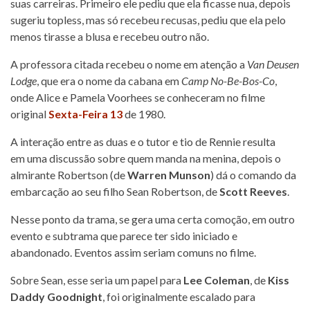
suas carreiras. Primeiro ele pediu que ela ficasse nua, depois
sugeriu topless, mas só recebeu recusas, pediu que ela pelo
menos tirasse a blusa e recebeu outro não.
A professora citada recebeu o nome em atenção a
Van Deusen
Lodge
, que era o nome da cabana em
Camp No-Be-Bos-Co
,
onde Alice e Pamela Voorhees se conheceram no filme
original
Sexta-Feira 13
de 1980.
A interação entre as duas e o tutor e tio de Rennie resulta
em uma discussão sobre quem manda na menina, depois o
almirante Robertson (de
Warren Munson
) dá o comando da
embarcação ao seu filho Sean Robertson, de
Scott Reeves
.
Nesse ponto da trama, se gera uma certa comoção, em outro
evento e subtrama que parece ter sido iniciado e
abandonado. Eventos assim seriam comuns no filme.
Sobre Sean, esse seria um papel para
Lee Coleman
, de
Kiss
Daddy Goodnight
, foi originalmente escalado para