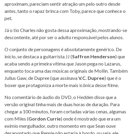
aproximam, pareciam sentir atração um pelo outro desde
antes, tanto o rapaz brinca com Toby, parece que conhece o
pet.
Já o tio Charles não gosta dessa aproximação, mostrando-se
descontente, até por ser o adulto responsável pelos alunos.
O conjunto de personagens é absolutamente genérico. De
início, se destaca a guitarrista JJ (
Saffron Henderson
) que
acaba sendo a primeira vítima que Jason pega no Lazarus,
enquanto toca uma das músicas originais de Mollin. Também
Julius Gaw, de Dupree (que assinava
V.C. Dupree
) que é o
boxer que protagoniza a morte mais icônica desse filme.
No comentário de áudio do DVD, o Hedden disse que a
versão original tinha mais de duas horas de duração. Para
chegar a 100 minutos, foram cortadas várias cenas, algumas
com Miles (
Gordon Currie
) onde é mostrado que era um
exímio mergulhador, outro momento em que Sean ouve
desapontado que Rennie não estaria à bordo, ou seja, ele