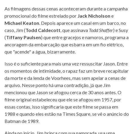
As filmagens dessas cenas aconteceram durante a campanha
promocional do filme estrelado por
Jack Nicholson
e
Michael Keaton
. Depois aparece um casal em um barco, no
caso, Jim (
Todd Caldecott
, que assinava
Todd Shaffer
) e Susy
(
Tiffany Paulsen
) que entre gracejos e namoros, programa a
ancoragem da embarcação que esbarra em um fio elétrico,
que "acende" a água, bizarramente.
Isso é o suficiente para mais uma vez ressuscitar Jason. Entre
os momentos de intimidade, o rapaz faz um breve recapitular
da morte e da lenda de Voorhees, mas sem apelar a cenas de
arquivo. Nesse ponto há uma contradição, já que Jim
mencionou que Jason se afogou cerca de 30 anos antes. O
filme original estabeleceu que ele se afogou em 1957, por
essas contas, isso significaria que este filme se passa em
1988 e quando eles estão na Times Square, se vê o anúncio do
Batman de 1989.
Ainda no início, Jim brinca com sua namorada, usa uma