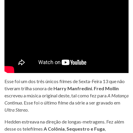
Esse foi um dos três únicos filmes de Sexta-Feira 13 que não
tiveram trilha sonora de
Harry Manfredini
.
Fred Mollin
escreveu a música original deste, tal como fez para
A Matança
Continua
. Esse foi o último filme da série a ser gravado em
Ultra Stereo
.
Hedden estreava na direção de longas-metragens. Fez além
desse os telefilmes
A Colônia
,
Sequestro e Fuga
,