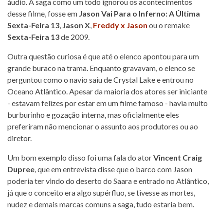
áudio. A saga como um todo ignorou os acontecimentos
desse filme, fosse em
Jason Vai Para o Inferno: A Última
Sexta-Feira 13
,
Jason X
,
Freddy x Jason
ou o remake
Sexta-Feira 13
de 2009.
Outra questão curiosa é que até o elenco apontou para um
grande buraco na trama. Enquanto gravavam, o elenco se
perguntou como o navio saiu de Crystal Lake e entrou no
Oceano Atlântico. Apesar da maioria dos atores ser iniciante
- estavam felizes por estar em um filme famoso - havia muito
burburinho e gozação interna, mas oficialmente eles
preferiram não mencionar o assunto aos produtores ou ao
diretor.
Um bom exemplo disso foi uma fala do ator
Vincent Craig
Dupree
, que em entrevista disse que o barco com Jason
poderia ter vindo do deserto do Saara e entrado no Atlântico,
já que o conceito era algo supérfluo, se tivesse as mortes,
nudez e demais marcas comuns a saga, tudo estaria bem.