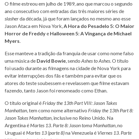
O filme estreou em julho de 1989, ano que marcou o segundo
ano consecutivo com entradas das três maiores séries de
slasher
da década, já que foram lançados no mesmo ano esse
Jason Ataca em Nova York,
A Hora do Pesadelo 5: O Maior
Horror de Freddy
e
Halloween 5: A Vingança de Michael
Myers
.
Esse manteve a tradição da franquia de usar como nome falso
uma música de
David Bowie
, sendo
Ashes to Ashes
. O título
foi usado durante as filmagens na cidade de Nova York para
evitar interrupções dos fãs e também para evitar que os
atores do teste soubessem e revelassem que filme estavam
fazendo, tanto Jason foi renomeado como Ethan.
O título original é
Friday the 13th Part VIII: Jason Takes
Manhattan
, tem como nome alternativo
Friday the 13th Part 8:
Jason Takes Manhattan
, inclusive no Reino Unido. Na
Argentina é
Martes 13. Parte 8: Jason toma Manhattan
, no
Uruguai é
Martes 13 (parte 8)
na Venezuela é
Viernes 13. Parte