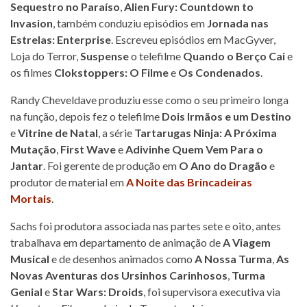
Sequestro no Paraíso
,
Alien Fury: Countdown to
Invasion
, também conduziu episódios em
Jornada nas
Estrelas:
Enterprise
. Escreveu episódios em MacGyver,
Loja do Terror,
Suspense
o telefilme
Quando o Berço Cai
e
os filmes
Clokstoppers: O Filme
e
Os Condenados
.
Randy Cheveldave produziu esse como o seu primeiro longa
na função, depois fez o telefilme
Dois Irmãos e um Destino
e
Vitrine de Natal
, a série
Tartarugas Ninja: A Próxima
Mutação
,
First Wave
e
Adivinhe Quem Vem Para o
Jantar
. Foi gerente de produção em
O Ano do Dragão
e
produtor de material em
A Noite das Brincadeiras
Mortais
.
Sachs foi produtora associada nas partes sete e oito, antes
trabalhava em departamento de animação de
A Viagem
Musical
e de desenhos animados como
A Nossa Turma
,
As
Novas Aventuras dos Ursinhos Carinhosos
,
Turma
Genial
e
Star Wars: Droids
, foi supervisora executiva via