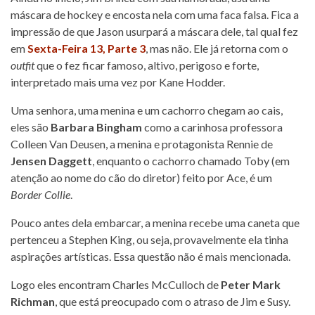
máscara de hockey e encosta nela com uma faca falsa. Fica a
impressão de que Jason usurpará a máscara dele, tal qual fez
em
Sexta-Feira 13, Parte 3
, mas não. Ele já retorna com o
outfit
que o fez ficar famoso, altivo, perigoso e forte,
interpretado mais uma vez por Kane Hodder.
Uma senhora, uma menina e um cachorro chegam ao cais,
eles são
Barbara Bingham
como a carinhosa professora
Colleen Van Deusen, a menina e protagonista Rennie de
Jensen Daggett
, enquanto o cachorro chamado Toby (em
atenção ao nome do cão do diretor) feito por Ace, é um
Border Collie
.
Pouco antes dela embarcar, a menina recebe uma caneta que
pertenceu a Stephen King, ou seja, provavelmente ela tinha
aspirações artísticas. Essa questão não é mais mencionada.
Logo eles encontram Charles McCulloch de
Peter Mark
Richman
, que está preocupado com o atraso de Jim e Susy.