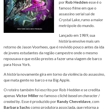
por
Rob Hedden
esse é o
famoso filme em que o
assassino serial sai de
Crystal Lake, rumo a maior
metrópole do mundo.
Lançado em 1989, sua
história envolve mais um
retorno de Jason Voorhees, que é revivido pouco antes da ida
de jovens estudantes da região campestre onde o mesmo
repousava e que estão prestes a fazer uma viagem de barco
para Nova York.
A história novamente gira em torno da violência do assassino,
que mata gente no barco e na Big Apple.
O roteiro também foi escrito por Rob Hedden e se credita
apenas
Victor Miller
no famoso clichê
based on character
/
created by
. Esse é produzido por
Randy Cheveldave
, com
Barbara Sachs
como produtora associada, que retorna a