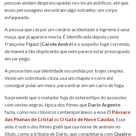
pessoas andam despreocupadas nos locais públicos, até que
esses personagens encontram algo estranho: um corpo
esfaqueado.
A pessoa que cai por um cenário acidentado e íngreme é uma
moça, que já aparece morta. É identificada depois como
Françoise Pigaut (
Carole André
) e o suspeito foge correndo,
de maneira tão displicente que nem parece estar preocupado
em ser pego.
A pessoa tem sua identidade escondida por trajes simples.
Veste um sobretudo cinza, usa um chapéu e corre até
conseguir pular um muro, para entrar em um carro de fuga.
Surpreende que o matador fuja do estereótipo do assassino
com vestes negras, típica dos filmes que
Dario Argento
fazia, como nos clássicos contemporâneos a esse
O Pássaro
das Plumas de Cristal
ou
O Gato de Nove Caudas
. Esse
aliás é outro dos filmes gialli que usa nome de animais no
título, como a trilogia de Dario, que completaria com
Quatro