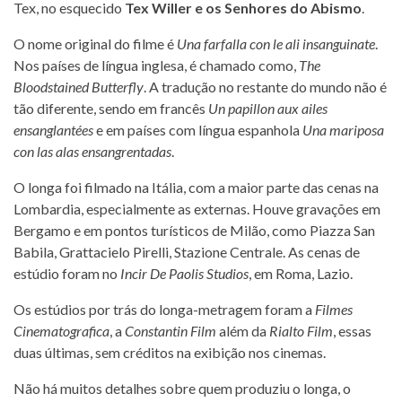
Tex, no esquecido
Tex Willer e os Senhores do Abismo
.
O nome original do filme é
Una farfalla con le ali insanguinate
.
Nos países de língua inglesa, é chamado como,
The
Bloodstained Butterfly
. A tradução no restante do mundo não é
tão diferente, sendo em francês
Un papillon aux ailes
ensanglantées
e em países com língua espanhola
Una mariposa
con las alas ensangrentadas
.
O longa foi filmado na Itália, com a maior parte das cenas na
Lombardia, especialmente as externas. Houve gravações em
Bergamo e em pontos turísticos de Milão, como Piazza San
Babila, Grattacielo Pirelli, Stazione Centrale. As cenas de
estúdio foram no
Incir De Paolis Studios
, em Roma, Lazio.
Os estúdios por trás do longa-metragem foram a
Filmes
Cinematografica
, a
Constantin Film
além da
Rialto Film
, essas
duas últimas, sem créditos na exibição nos cinemas.
Não há muitos detalhes sobre quem produziu o longa, o