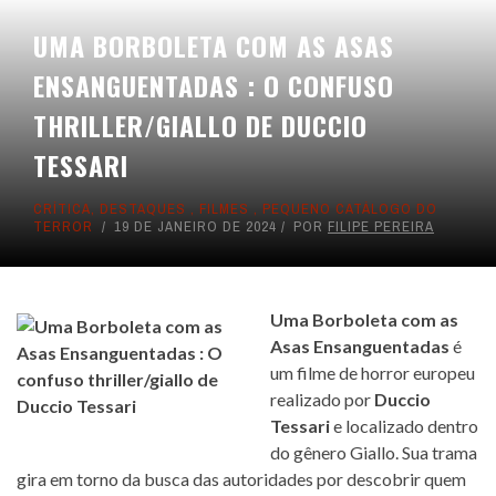
UMA BORBOLETA COM AS ASAS
ENSANGUENTADAS : O CONFUSO
THRILLER/GIALLO DE DUCCIO
TESSARI
CRÍTICA
,
DESTAQUES
,
FILMES
,
PEQUENO CATÁLOGO DO
TERROR
19 DE JANEIRO DE 2024
POR
FILIPE PEREIRA
Uma Borboleta com as
Asas Ensanguentadas
é
um filme de horror europeu
realizado por
Duccio
Tessari
e localizado dentro
do gênero Giallo. Sua trama
gira em torno da busca das autoridades por descobrir quem