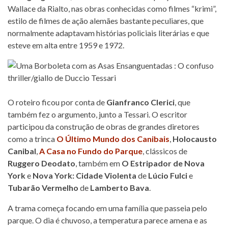
Wallace da Rialto, nas obras conhecidas como filmes “krimi”,
estilo de filmes de ação alemães bastante peculiares, que
normalmente adaptavam histórias policiais literárias e que
esteve em alta entre 1959 e 1972.
O roteiro ficou por conta de
Gianfranco Clerici
, que
também fez o argumento, junto a Tessari. O escritor
participou da construção de obras de grandes diretores
como a trinca
O Último Mundo dos Canibais
,
Holocausto
Canibal
,
A Casa no Fundo do Parque
, clássicos de
Ruggero Deodato
, também em
O Estripador de Nova
York
e
Nova York: Cidade Violenta
de
Lúcio Fulci
e
Tubarão Vermelho
de
Lamberto Bava
.
A trama começa focando em uma família que passeia pelo
parque. O dia é chuvoso, a temperatura parece amena e as