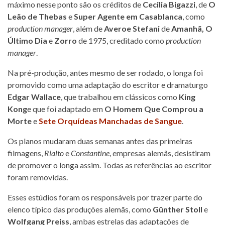
máximo nesse ponto são os créditos de
Cecilia Bigazzi
, de
O
Leão de Thebas
e
Super Agente em Casablanca
, como
production manager
, além de
Averoe Stefani
de
Amanhã, O
Último Dia
e
Zorro
de 1975, creditado como
production
manager
.
Na pré-produção, antes mesmo de ser rodado, o longa foi
promovido como uma adaptação do escritor e dramaturgo
Edgar Wallace
, que trabalhou em clássicos como
King
Kong
e que foi adaptado em
O Homem Que Comprou a
Morte
e
Sete Orquídeas Manchadas de Sangue
.
Os planos mudaram duas semanas antes das primeiras
filmagens,
Rialto
e
Constantine
, empresas alemãs, desistiram
de promover o longa assim. Todas as referências ao escritor
foram removidas.
Esses estúdios foram os responsáveis por trazer parte do
elenco típico das produções alemãs, como
Günther Stoll
e
Wolfgang Preiss
, ambas estrelas das adaptações de