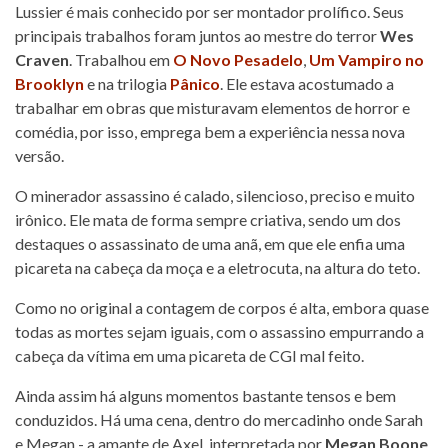
Lussier é mais conhecido por ser montador prolífico. Seus
principais trabalhos foram juntos ao mestre do terror
Wes
Craven
. Trabalhou em
O Novo Pesadelo
,
Um Vampiro no
Brooklyn
e na trilogia
Pânico
. Ele estava acostumado a
trabalhar em obras que misturavam elementos de horror e
comédia, por isso, emprega bem a experiência nessa nova
versão.
O minerador assassino é calado, silencioso, preciso e muito
irônico. Ele mata de forma sempre criativa, sendo um dos
destaques o assassinato de uma anã, em que ele enfia uma
picareta na cabeça da moça e a eletrocuta, na altura do teto.
Como no original a contagem de corpos é alta, embora quase
todas as mortes sejam iguais, com o assassino empurrando a
cabeça da vítima em uma picareta de CGI mal feito.
Ainda assim há alguns momentos bastante tensos e bem
conduzidos. Há uma cena, dentro do mercadinho onde Sarah
e Megan - a amante de Axel, interpretada por
Megan Boone