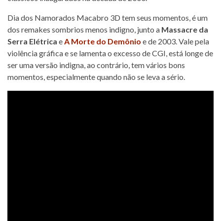
Dia dos Namorados Macabro 3D tem seus momentos, é um
dos remakes sombrios menos indigno, junto a
Massacre da
Serra Elétrica
e
A Morte do Demônio
e de 2003. Vale pela
violência gráfica e se lamenta o excesso de CGI, está longe de
ser uma versão indigna, ao contrário, tem vários bons
momentos, especialmente quando não se leva a sério.