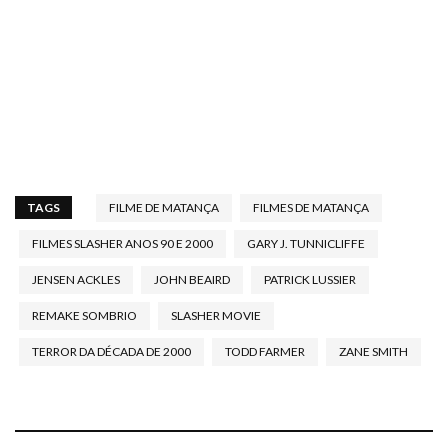
TAGS
FILME DE MATANÇA
FILMES DE MATANÇA
FILMES SLASHER ANOS 90 E 2000
GARY J. TUNNICLIFFE
JENSEN ACKLES
JOHN BEAIRD
PATRICK LUSSIER
REMAKE SOMBRIO
SLASHER MOVIE
TERROR DA DÉCADA DE 2000
TODD FARMER
ZANE SMITH