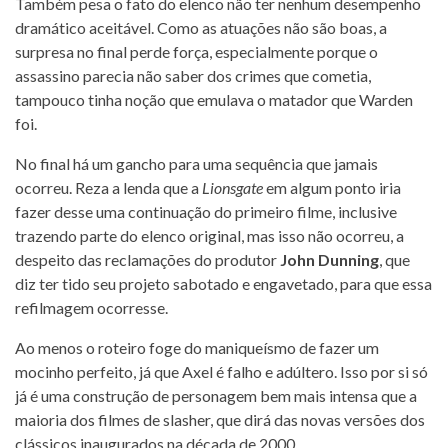
Também pesa o fato do elenco não ter nenhum desempenho
dramático aceitável. Como as atuações não são boas, a
surpresa no final perde força, especialmente porque o
assassino parecia não saber dos crimes que cometia,
tampouco tinha noção que emulava o matador que Warden
foi.
No final há um gancho para uma sequência que jamais
ocorreu. Reza a lenda que a
Lionsgate
em algum ponto iria
fazer desse uma continuação do primeiro filme, inclusive
trazendo parte do elenco original, mas isso não ocorreu, a
despeito das reclamações do produtor
John Dunning
, que
diz ter tido seu projeto sabotado e engavetado, para que essa
refilmagem ocorresse.
Ao menos o roteiro foge do maniqueísmo de fazer um
mocinho perfeito, já que Axel é falho e adúltero. Isso por si só
já é uma construção de personagem bem mais intensa que a
maioria dos filmes de slasher, que dirá das novas versões dos
clássicos inaugurados na década de 2000.