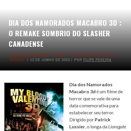
DIA DOS NAMORADOS MACABRO 3D :
O REMAKE SOMBRIO DO SLASHER
CANADENSE
CRÍTICA
,
DESTAQUES
,
FILMES
,
PEQUENO CATÁLOGO DO
TERROR
12 DE JUNHO DE 2023
POR
FILIPE PEREIRA
Dia dos Namorados
Macabro 3d
é um filme de
horror que se vale de uma
data comemorativa para
estabelecer seu terror.
Dirigido por
Patrick
Lussier
, o longa da
Lionsgate