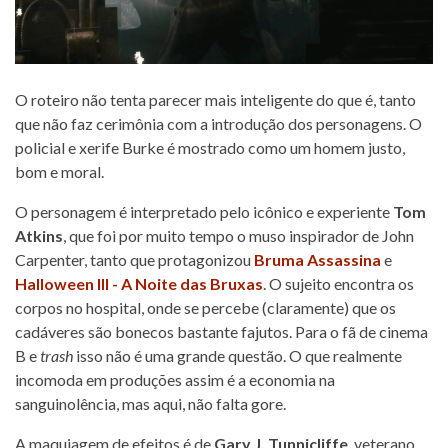
O roteiro não tenta parecer mais inteligente do que é, tanto
que não faz cerimônia com a introdução dos personagens. O
policial e xerife Burke é mostrado como um homem justo,
bom e moral.
O personagem é interpretado pelo icônico e experiente
Tom
Atkins
, que foi por muito tempo o muso inspirador de John
Carpenter, tanto que protagonizou
Bruma Assassina
e
Halloween III - A Noite das Bruxas
. O sujeito encontra os
corpos no hospital, onde se percebe (claramente) que os
cadáveres são bonecos bastante fajutos. Para o fã de cinema
B e
trash
isso não é uma grande questão. O que realmente
incomoda em produções assim é a economia na
sanguinolência, mas aqui, não falta gore.
A maquiagem de efeitos é de
Gary J. Tunnicliffe
, veterano