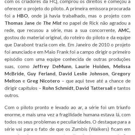
com os criadores da HQ, comprou os direitos e começou a
oferecer o projeto do piloto. A primeira emissora procurada
foi a
HBO
, onde já havia trabalhado, mas o projeto com
Thomas Jane
de
The Mist
no papel de Rick não agradou a
rede, que recusou a série, mas a sua concorrente,
AMC,
gostou do material original, do roteiro do piloto e da equipe
que Darabont trazia com ele. Em Janeiro de 2010 o projeto
foi anunciado e em Maio Frank foi a campo dirigir o primeiro
episódio com uma equipe conhecida de outras produções
suas, como
Jeffrey DeMunn
,
Laurie Holden,
Melissa
McBride
,
Guy Ferland
,
David Leslie Johnson
,
Gregory
Melton
e
Greg Nicotero
– que aqui teve até a chance de
dirigir capítulos –
Rohn Schmidt
,
David Tattersall
e tantos
outros.
Com o piloto pronto e levado ao ar, a série foi um triunfo
enorme, e mais uma vez a fragilidade humana estava lá, com
todos os seus problemas e peculiaridades. O destaque para a
série vai para o fato de que os Zumbis (Walkers) ficam em