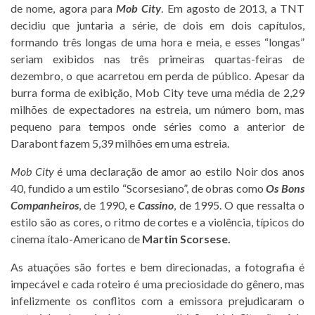
de nome, agora para
Mob City
. Em agosto de 2013, a TNT
decidiu que juntaria a série, de dois em dois capítulos,
formando três longas de uma hora e meia, e esses “longas”
seriam exibidos nas três primeiras quartas-feiras de
dezembro, o que acarretou em perda de público. Apesar da
burra forma de exibição, Mob City teve uma média de 2,29
milhões de expectadores na estreia, um número bom, mas
pequeno para tempos onde séries como a anterior de
Darabont fazem 5,39 milhões em uma estreia.
Mob City
é uma declaração de amor ao estilo Noir dos anos
40, fundido a um estilo “Scorsesiano”, de obras como
Os Bons
Companheiros
, de 1990, e
Cassino
, de 1995. O que ressalta o
estilo são as cores, o ritmo de cortes e a violência, típicos do
cinema ítalo-Americano de
Martin Scorsese.
As atuações são fortes e bem direcionadas, a fotografia é
impecável e cada roteiro é uma preciosidade do gênero, mas
infelizmente os conflitos com a emissora prejudicaram o