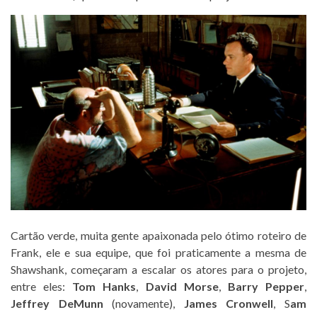
Cartão verde, muita gente apaixonada pelo ótimo roteiro de
Frank, ele e sua equipe, que foi praticamente a mesma de
Shawshank, começaram a escalar os atores para o projeto,
entre eles:
Tom Hanks
,
David Morse
,
Barry Pepper
,
Jeffrey DeMunn
(novamente),
James Cronwell
, S
am