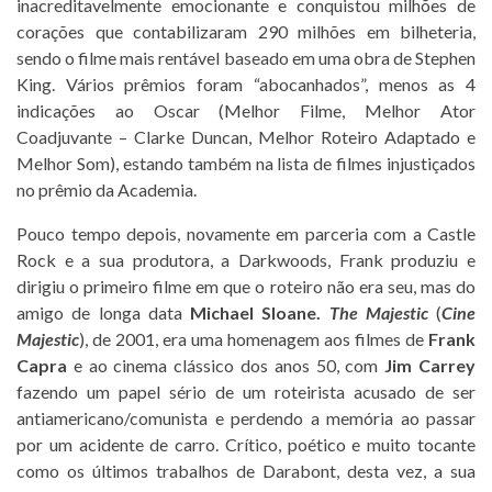
inacreditavelmente emocionante e conquistou milhões de
corações que contabilizaram 290 milhões em bilheteria,
sendo o filme mais rentável baseado em uma obra de Stephen
King. Vários prêmios foram “abocanhados”, menos as 4
indicações ao Oscar (Melhor Filme, Melhor Ator
Coadjuvante – Clarke Duncan, Melhor Roteiro Adaptado e
Melhor Som), estando também na lista de filmes injustiçados
no prêmio da Academia.
Pouco tempo depois, novamente em parceria com a Castle
Rock e a sua produtora, a Darkwoods, Frank produziu e
dirigiu o primeiro filme em que o roteiro não era seu, mas do
amigo de longa data
Michael Sloane.
The Majestic
(
Cine
Majestic
), de 2001, era uma homenagem aos filmes de
Frank
Capra
e ao cinema clássico dos anos 50, com
Jim Carrey
fazendo um papel sério de um roteirista acusado de ser
antiamericano/comunista e perdendo a memória ao passar
por um acidente de carro. Crítico, poético e muito tocante
como os últimos trabalhos de Darabont, desta vez, a sua