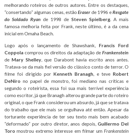
melhorando roteiros de outros autores. Entre os destaques,
“consertando” algumas cenas, estão
Eraser
de 1996 e
Resgate
do Soldado Ryan
de 1998 de
Steven Spielberg
. A mais
famosa melhoria feita por Frank, neste último, é a da cena
inicial em Omaha Beach.
Logo após o lançamento de Shawshank,
Francis Ford
Coppola
comprou os direitos da adaptação de
Frankenstein
de
Mary Shelley
, que Darabont havia escrito anos antes.
Tratava-se da mais fiel versão do clássico conto de terror. O
filme foi dirigido por
Kenneth Branagh
, e teve
Robert
DeNiro
no papel de monstro, foi mediano nas críticas e
segundo o roteirista, essa foi sua mais terrível experiência
como escritor, já que Branagh alterou grande parte do roteiro
original, o que Frank considerou um absurdo, já que se tratava
do trabalho que ele mais se orgulhava até então. Apesar da
torturante experiência de ter seu texto mais bem acabado
“deformado” por outro diretor, anos depois,
Guillermo Del
Toro
mostrou extremo interesse em filmar um
Frankenstein