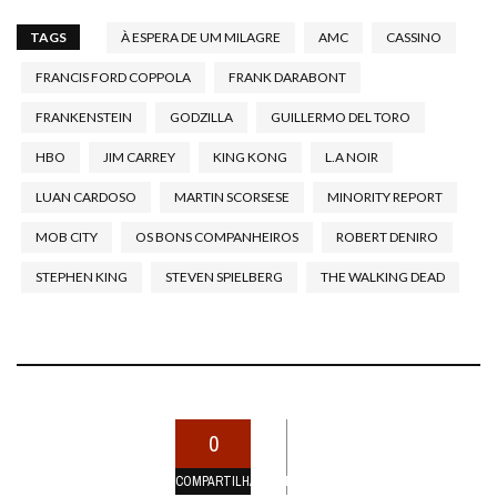
TAGS
À ESPERA DE UM MILAGRE
AMC
CASSINO
FRANCIS FORD COPPOLA
FRANK DARABONT
FRANKENSTEIN
GODZILLA
GUILLERMO DEL TORO
HBO
JIM CARREY
KING KONG
L.A NOIR
LUAN CARDOSO
MARTIN SCORSESE
MINORITY REPORT
MOB CITY
OS BONS COMPANHEIROS
ROBERT DENIRO
STEPHEN KING
STEVEN SPIELBERG
THE WALKING DEAD
0
COMPARTILHAMENTOS