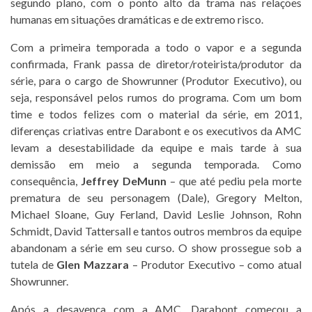
segundo plano, com o ponto alto da trama nas relações
humanas em situações dramáticas e de extremo risco.
Com a primeira temporada a todo o vapor e a segunda
confirmada, Frank passa de diretor/roteirista/produtor da
série, para o cargo de Showrunner (Produtor Executivo), ou
seja, responsável pelos rumos do programa. Com um bom
time e todos felizes com o material da série, em 2011,
diferenças criativas entre Darabont e os executivos da AMC
levam a desestabilidade da equipe e mais tarde à sua
demissão em meio a segunda temporada. Como
consequência,
Jeffrey DeMunn
– que até pediu pela morte
prematura de seu personagem (Dale), Gregory Melton,
Michael Sloane, Guy Ferland, David Leslie Johnson, Rohn
Schmidt, David Tattersall e tantos outros membros da equipe
abandonam a série em seu curso. O show prossegue sob a
tutela de
Glen Mazzara
– Produtor Executivo – como atual
Showrunner.
Após a desavença com a AMC, Darabont começou a