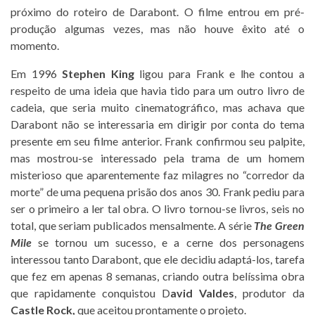
próximo do roteiro de Darabont. O filme entrou em pré-
produção algumas vezes, mas não houve êxito até o
momento.
Em 1996
Stephen King
ligou para Frank e lhe contou a
respeito de uma ideia que havia tido para um outro livro de
cadeia, que seria muito cinematográfico, mas achava que
Darabont não se interessaria em dirigir por conta do tema
presente em seu filme anterior. Frank confirmou seu palpite,
mas mostrou-se interessado pela trama de um homem
misterioso que aparentemente faz milagres no “corredor da
morte” de uma pequena prisão dos anos 30. Frank pediu para
ser o primeiro a ler tal obra. O livro tornou-se livros, seis no
total, que seriam publicados mensalmente. A série
The Green
Mile
se tornou um sucesso, e a cerne dos personagens
interessou tanto Darabont, que ele decidiu adaptá-los, tarefa
que fez em apenas 8 semanas, criando outra belíssima obra
que rapidamente conquistou D
avid Valdes
, produtor da
Castle Rock,
que aceitou prontamente o projeto.