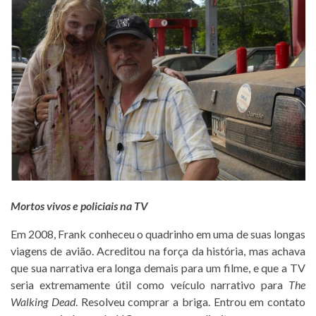
Mortos vivos e policiais na TV
Em 2008, Frank conheceu o quadrinho em uma de suas longas
viagens de avião. Acreditou na força da história, mas achava
que sua narrativa era longa demais para um filme, e que a TV
seria extremamente útil como veículo narrativo para
The
Walking Dead
. Resolveu comprar a briga. Entrou em contato