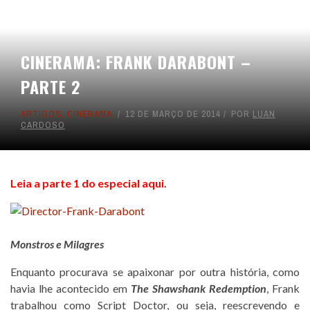
CINERAMA: FRANK DARABONT –
PARTE 2
ARTIGOS
,
CINERAMA
12 DE MARÇO DE 2014
POR
LUAN
CARDOSO
Leia a parte 1 do especial aqui.
Monstros e Milagres
Enquanto procurava se apaixonar por outra história, como
havia lhe acontecido em
The Shawshank Redemption
, Frank
trabalhou como Script Doctor, ou seja, reescrevendo e