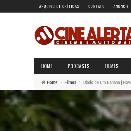
ARQUIVO DE CRÍTICAS
CONTATO
ANUNCIE
HOME
PODCASTS
FILMES
Home
›
Filmes
›
Diário de Um Banana | Nov
ALERTA VERMELHO
ÚLTIMAS REVIEWS
BÁSICO DO CINEMA
ALERTA DE SPOILER
CINERAMA
FORA DA CURVA