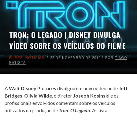
TRON: O LEGADO | DISNEY DIVULGA
VÍDEO SOBRE OS VEÍCULOS DO FILME
FILMES
,
NOTICIAS
25 DE NOVEMBRO DE 2010
POR
TIAGO
BATISTA
A
Walt Disney Pictures
divulgou um novo vídeo onde
Jeff
Bridges
,
Olivia Wilde
, o diretor
Joseph Kosinski
e os
profissionais envolvidos comentam sobre os veículos
utilizados na produção de
Tron: O Legado.
Assista
: