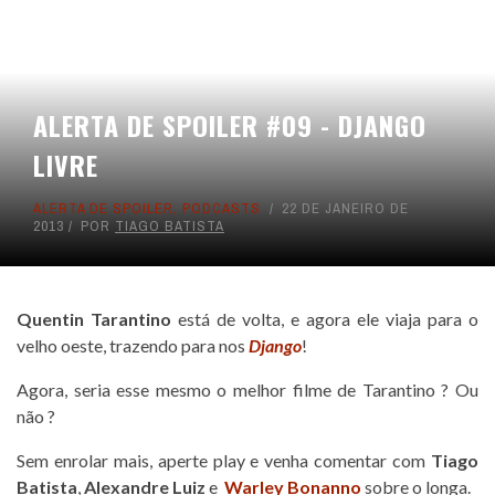
ALERTA DE SPOILER #09 - DJANGO
LIVRE
ALERTA DE SPOILER
,
PODCASTS
22 DE JANEIRO DE
2013
POR
TIAGO BATISTA
Quentin Tarantino
está de volta, e agora ele viaja para o
velho oeste, trazendo para nos
Django
!
Agora, seria esse mesmo o melhor filme de Tarantino ? Ou
não ?
Sem enrolar mais, aperte play e venha comentar com
Tiago
Batista
,
Alexandre Luiz
e
Warley Bonanno
sobre o longa.