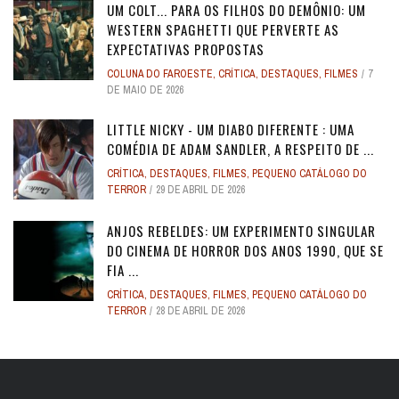
UM COLT... PARA OS FILHOS DO DEMÔNIO: UM
WESTERN SPAGHETTI QUE PERVERTE AS
EXPECTATIVAS PROPOSTAS
COLUNA DO FAROESTE
,
CRÍTICA
,
DESTAQUES
,
FILMES
7
DE MAIO DE 2026
LITTLE NICKY - UM DIABO DIFERENTE : UMA
COMÉDIA DE ADAM SANDLER, A RESPEITO DE ...
CRÍTICA
,
DESTAQUES
,
FILMES
,
PEQUENO CATÁLOGO DO
TERROR
29 DE ABRIL DE 2026
ANJOS REBELDES: UM EXPERIMENTO SINGULAR
DO CINEMA DE HORROR DOS ANOS 1990, QUE SE
FIA ...
CRÍTICA
,
DESTAQUES
,
FILMES
,
PEQUENO CATÁLOGO DO
TERROR
28 DE ABRIL DE 2026