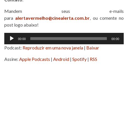
Mandem seus e-mails
para
alertavermelho@cinealerta.com.br
, ou comente no
post logo abaixo!
Tocador
00:00
00:00
de
Podcast:
Reproduzir em uma nova janela
|
Baixar
áudio
Assine:
Apple Podcasts
|
Android
|
Spotify
|
RSS