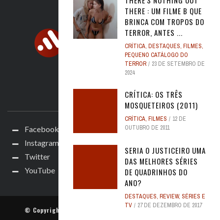
THERE'S NOTHING OUT
THERE : UM FILME B QUE
BRINCA COM TROPOS DO
TERROR, ANTES ...
CRÍTICA
,
DESTAQUES
,
FILMES
,
PEQUENO CATÁLOGO DO
TERROR
23 DE SETEMBRO DE
2024
CRÍTICA: OS TRÊS
ACOMPANHE
MOSQUETEIROS (2011)
CRÍTICA
,
FILMES
12 DE
OUTUBRO DE 2011
Facebook
Instagram
SERIA O JUSTICEIRO UMA
Twitter
DAS MELHORES SÉRIES
YouTube
DE QUADRINHOS DO
ANO?
DESTAQUES
,
REVIEW
,
SÉRIES E
TV
27 DE DEZEMBRO DE 2017
© Copyright
Cine Alerta
. Todos os direitos reservados.