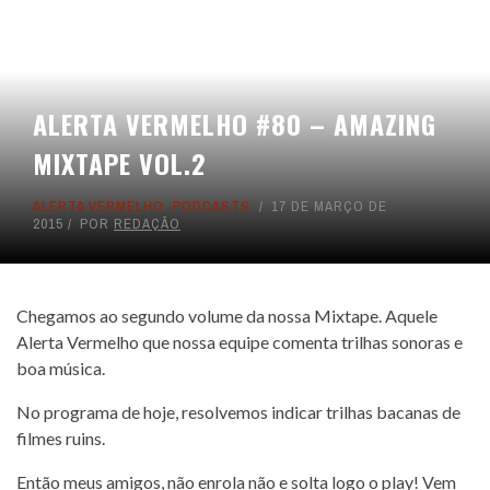
ALERTA VERMELHO #80 – AMAZING
MIXTAPE VOL.2
ALERTA VERMELHO
,
PODCASTS
17 DE MARÇO DE
2015
POR
REDAÇÃO
Chegamos ao segundo volume da nossa Mixtape. Aquele
Alerta Vermelho que nossa equipe comenta trilhas sonoras e
boa música.
No programa de hoje, resolvemos indicar trilhas bacanas de
filmes ruins.
Então meus amigos, não enrola não e solta logo o play! Vem