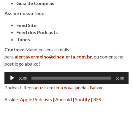
Guia de Compras
Assine nosso feed:
Feed Site
Feed dos Podcasts
Itunes
Contato:
Mandem seus e-mails
para
alertavermelho@cinealerta.com.br
, ou comente no
post logo abaixo!
Tocador
00:00
00:00
de
Podcast:
Reproduzir em uma nova janela
|
Baixar
áudio
Assine:
Apple Podcasts
|
Android
|
Spotify
|
RSS