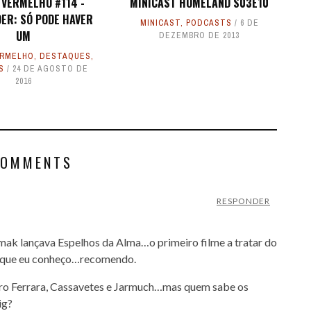
 VERMELHO #114 -
MINICAST HOMELAND S03E10
ER: SÓ PODE HAVER
MINICAST
,
PODCASTS
6 DE
UM
DEZEMBRO DE 2013
ERMELHO
,
DESTAQUES
,
S
24 DE AGOSTO DE
2016
COMMENTS
RESPONDER
k lançava Espelhos da Alma…o primeiro filme a tratar do
s que eu conheço…recomendo.
ro Ferrara, Cassavetes e Jarmuch…mas quem sabe os
ig?