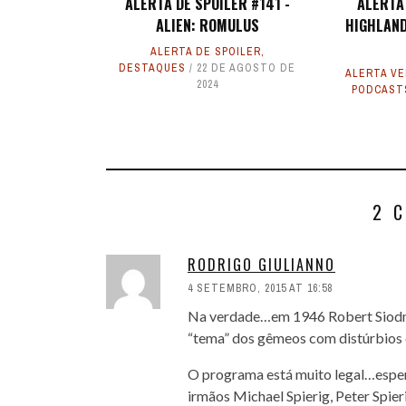
ALERTA DE SPOILER #141 -
ALERTA
ALIEN: ROMULUS
HIGHLAND
ALERTA DE SPOILER
,
DESTAQUES
22 DE AGOSTO DE
ALERTA V
2024
PODCAST
2 
RODRIGO GIULIANNO
4 SETEMBRO, 2015 AT 16:58
Na verdade…em 1946 Robert Siodma
“tema” dos gêmeos com distúrbio
O programa está muito legal…espe
irmãos Michael Spierig, Peter Spier