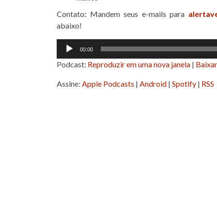
Contato
:
Mandem seus e-mails para
alertav
abaixo!
Tocador
00:00
de
Podcast:
Reproduzir em uma nova janela
|
Baixa
áudio
Assine:
Apple Podcasts
|
Android
|
Spotify
|
RSS