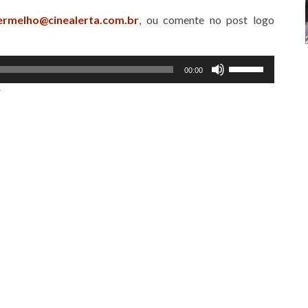
ermelho@cinealerta.com.br
, ou comente no post logo
Use
00:00
as
r
setas
para
cima
ou
para
baixo
para
aumentar
ou
diminuir
o
volume.