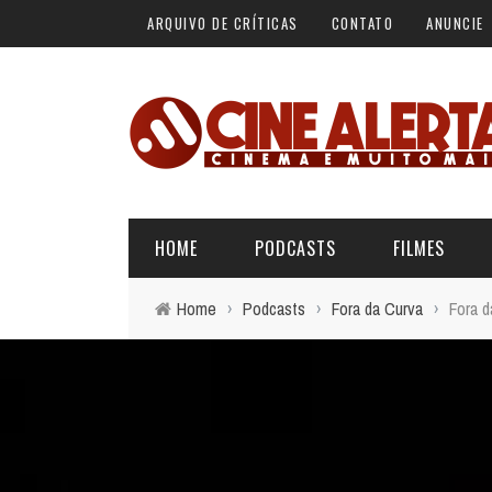
ARQUIVO DE CRÍTICAS
CONTATO
ANUNCIE
HOME
PODCASTS
FILMES
Home
›
Podcasts
›
Fora da Curva
›
Fora d
ALERTA VERMELHO
ÚLTIMAS REVIEWS
BÁSICO DO CINEMA
ALERTA DE SPOILER
CINERAMA
FORA DA CURVA