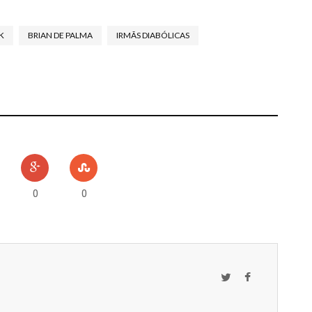
K
BRIAN DE PALMA
IRMÃS DIABÓLICAS
TOS
0
0