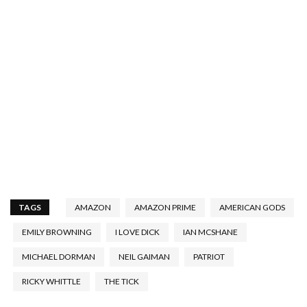
TAGS
AMAZON
AMAZON PRIME
AMERICAN GODS
EMILY BROWNING
I LOVE DICK
IAN MCSHANE
MICHAEL DORMAN
NEIL GAIMAN
PATRIOT
RICKY WHITTLE
THE TICK