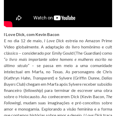
I Love Dick, com Kevin Bacon
E no dia 12 de maio,
I Love Dick
estreia no Amazon Prime
Video globalmente. A adaptação do livro homônimo e cult
clássico – considerado por Emily Gould (The Guardian) como
“
o livro mais importante sobre homens e mulheres escrito no
último século
” – se passa em meio a uma comunidade
intelectual em Marfa, no Texas. As personagens de Chris
(Kathryn Hahn,
Transparent
) e Sylvere (Griffin Dunne,
Dallas
Buyers Club
) chegam em Marfa após Sylvere receber subsídio
financeiro (
fellowship
) para terminar de escrever uma obra
sobre o Holocausto. Ao conhecerem Dick (Kevin Bacon,
The
Following)
, mudam suas imaginações e pré-conceitos sobre
amor e monogamia. Explorando a visão feminina e a forma
que contamos histórias sobre amor e desejo,
I Love Dick
traça