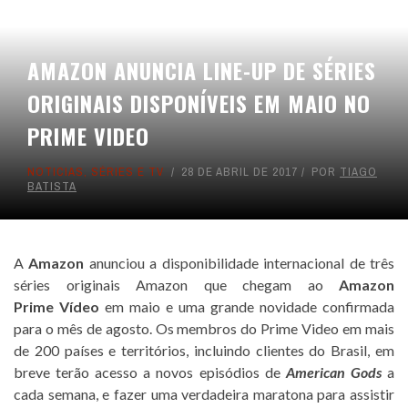
AMAZON ANUNCIA LINE-UP DE SÉRIES
ORIGINAIS DISPONÍVEIS EM MAIO NO
PRIME VIDEO
NOTICIAS
,
SÉRIES E TV
28 DE ABRIL DE 2017
POR
TIAGO
BATISTA
A
Amazon
anunciou a disponibilidade internacional de três
séries originais Amazon que chegam ao
Amazon
Prime
Vídeo
em maio e uma grande novidade confirmada
para o mês de agosto. Os membros do Prime Video em mais
de 200 países e territórios, incluindo clientes do Brasil, em
breve terão acesso a novos episódios de
American Gods
a
cada semana, e fazer uma verdadeira maratona para assistir