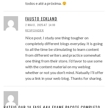
todos e até a próxima.
FAUSTO ECKLAND
2 MAIO, 2025 AT 14:00
RESPONDER
Nice post. I study one thing tougher on
completely different blogs everyday. It is going
to all the time be stimulating to learn content
from different writers and practice somewhat
one thing from their store. I’d favor to use some
with the content material on my weblog
whether or not you don’t mind. Natually I’ll offer
you a link in your web blog. Thanks for sharing.
RATEIO OAB 1A FASE 44A EXAME PACOTE COMPLETO