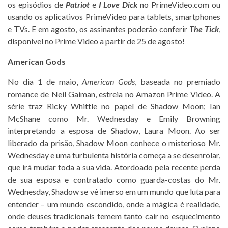
os episódios de
Patriot
e
I Love Dick
no PrimeVideo.com ou
usando os aplicativos PrimeVideo para tablets, smartphones
e TVs. E em agosto, os assinantes poderão conferir
The Tick
,
disponível no Prime Video a partir de 25 de agosto!
American Gods
No dia 1 de maio,
American Gods
, baseada no premiado
romance de Neil Gaiman, estreia no Amazon Prime Video. A
série traz Ricky Whittle no papel de Shadow Moon; Ian
McShane como Mr. Wednesday e Emily Browning
interpretando a esposa de Shadow, Laura Moon. Ao ser
liberado da prisão, Shadow Moon conhece o misterioso Mr.
Wednesday e uma turbulenta história começa a se desenrolar,
que irá mudar toda a sua vida. Atordoado pela recente perda
de sua esposa e contratado como guarda-costas do Mr.
Wednesday, Shadow se vê imerso em um mundo que luta para
entender – um mundo escondido, onde a mágica é realidade,
onde deuses tradicionais temem tanto cair no esquecimento