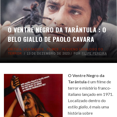
O VENTRE NEGRO DA TARÂNTULA : O
BELO GIALLO DE PAOLO CAVARA
CRÍTICA
,
DESTAQUES
,
FILMES
,
PEQUENO CATÁLOGO DO
TERROR
13 DE DEZEMBRO DE 2023
POR
FILIPE PEREIRA
O Ventre Negro da
Tarântula
é um filme de
terror e mistério franco-
italiano lançado em 1971.
Localizado dentro do
estilo
giallo
, é mais uma
história sobre