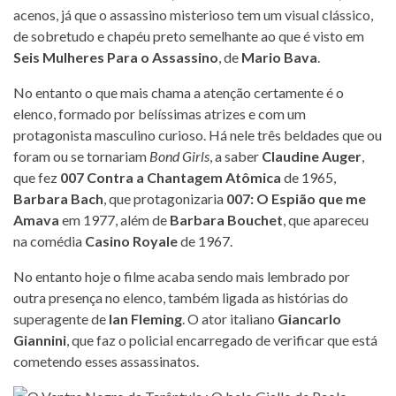
acenos, já que o assassino misterioso tem um visual clássico,
de sobretudo e chapéu preto semelhante ao que é visto em
Seis Mulheres Para o Assassino
, de
Mario Bava
.
No entanto o que mais chama a atenção certamente é o
elenco, formado por belíssimas atrizes e com um
protagonista masculino curioso. Há nele três beldades que ou
foram ou se tornariam
Bond Girls
, a saber
Claudine Auger
,
que fez
007 Contra a Chantagem Atômica
de 1965,
Barbara Bach
, que protagonizaria
007: O Espião que me
Amava
em 1977, além de
Barbara Bouchet
, que apareceu
na comédia
Casino Royale
de 1967.
No entanto hoje o filme acaba sendo mais lembrado por
outra presença no elenco, também ligada as histórias do
superagente de
Ian Fleming
. O ator italiano
Giancarlo
Giannini
, que faz o policial encarregado de verificar que está
cometendo esses assassinatos.