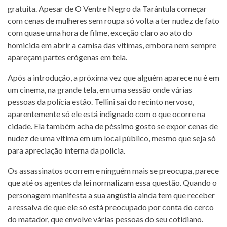
gratuita. Apesar de O Ventre Negro da Tarântula começar
com cenas de mulheres sem roupa só volta a ter nudez de fato
com quase uma hora de filme, exceção claro ao ato do
homicida em abrir a camisa das vítimas, embora nem sempre
apareçam partes erógenas em tela.
Após a introdução, a próxima vez que alguém aparece nu é em
um cinema, na grande tela, em uma sessão onde várias
pessoas da polícia estão. Tellini sai do recinto nervoso,
aparentemente só ele está indignado com o que ocorre na
cidade. Ela também acha de péssimo gosto se expor cenas de
nudez de uma vítima em um local público, mesmo que seja só
para apreciação interna da polícia.
Os assassinatos ocorrem e ninguém mais se preocupa, parece
que até os agentes da lei normalizam essa questão. Quando o
personagem manifesta a sua angústia ainda tem que receber
a ressalva de que ele só está preocupado por conta do cerco
do matador, que envolve várias pessoas do seu cotidiano.