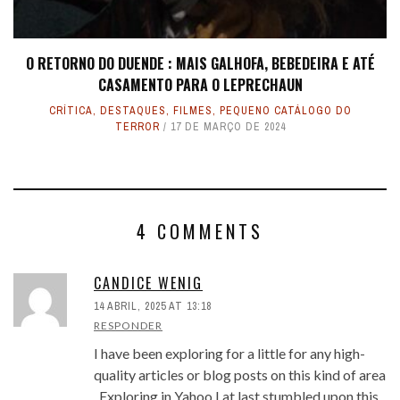
O RETORNO DO DUENDE : MAIS GALHOFA, BEBEDEIRA E ATÉ
CASAMENTO PARA O LEPRECHAUN
CRÍTICA
,
DESTAQUES
,
FILMES
,
PEQUENO CATÁLOGO DO
TERROR
17 DE MARÇO DE 2024
4 COMMENTS
CANDICE WENIG
14 ABRIL, 2025 AT 13:18
RESPONDER
I have been exploring for a little for any high-
quality articles or blog posts on this kind of area
. Exploring in Yahoo I at last stumbled upon this