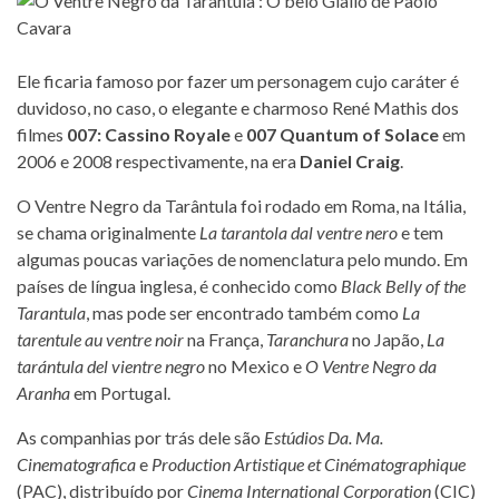
Ele ficaria famoso por fazer um personagem cujo caráter é
duvidoso, no caso, o elegante e charmoso René Mathis dos
filmes
007: Cassino Royale
e
007 Quantum of Solace
em
2006 e 2008 respectivamente, na era
Daniel Craig
.
O Ventre Negro da Tarântula foi rodado em Roma, na Itália,
se chama originalmente
La tarantola dal ventre nero
e tem
algumas poucas variações de nomenclatura pelo mundo. Em
países de língua inglesa, é conhecido como
Black Belly of the
Tarantula
, mas pode ser encontrado também como
La
tarentule au ventre noir
na França,
Taranchura
no Japão,
La
tarántula del vientre negro
no Mexico e
O Ventre Negro da
Aranha
em Portugal.
As companhias por trás dele são
Estúdios Da. Ma.
Cinematografica
e
Production Artistique et Cinématographique
(PAC), distribuído por
Cinema International Corporation
(CIC)