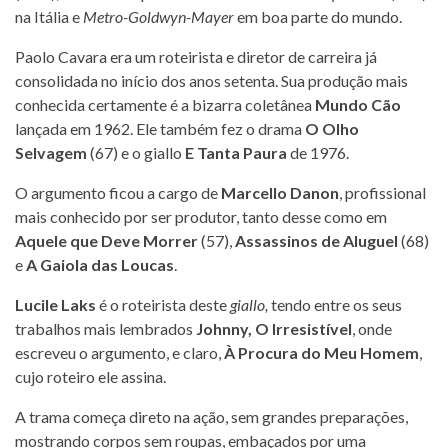
na Itália e
Metro-Goldwyn-Mayer
em boa parte do mundo.
Paolo Cavara era um roteirista e diretor de carreira já
consolidada no início dos anos setenta. Sua produção mais
conhecida certamente é a bizarra coletânea
Mundo Cão
lançada em 1962. Ele também fez o drama
O Olho
Selvagem
(67) e o giallo
E Tanta Paura
de 1976.
O argumento ficou a cargo de
Marcello Danon
, profissional
mais conhecido por ser produtor, tanto desse como em
Aquele que Deve Morrer
(57),
Assassinos de Aluguel
(68)
e
A Gaiola das Loucas
.
Lucile Laks
é o roteirista deste
giallo,
tendo entre os seus
trabalhos mais lembrados
Johnny, O Irresistível
, onde
escreveu o argumento, e claro,
À Procura do Meu Homem
,
cujo roteiro ele assina.
A trama começa direto na ação, sem grandes preparações,
mostrando corpos sem roupas, embaçados por uma