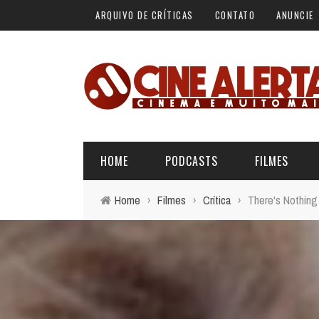
ARQUIVO DE CRÍTICAS
CONTATO
ANUNCIE
HOME
PODCASTS
FILMES
Home
›
Filmes
›
Crítica
›
There's Nothing 
ALERTA VERMELHO
ÚLTIMAS REVIEWS
BÁSICO DO CINEMA
ALERTA DE SPOILER
CINERAMA
FORA DA CURVA