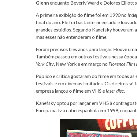
Glenn
enquanto Beverly Ward e Dolores Elliott
A primeira exibição do filme foi em 1990 no
Inde
final do ano. Ele foi bastante incensado e louva
grandes estúdios. Segundo Kanefsky houveram alg
mas esses não entenderam o filme.
Foram precisos três anos para lançar. Houve uma e
Também passou em outros festivais nessa época
York City
, New York e em março no
Florence Film 
Público e crítica gostaram do filme em todas as 
festivais e em cinemas limitados. Os direitos só
empresa lançou o filme em VHS e
laser disc
.
Kanefsky optou por lançar em VHS à contragosto
Europa na tv a cabo espanhola em 1999, enquan