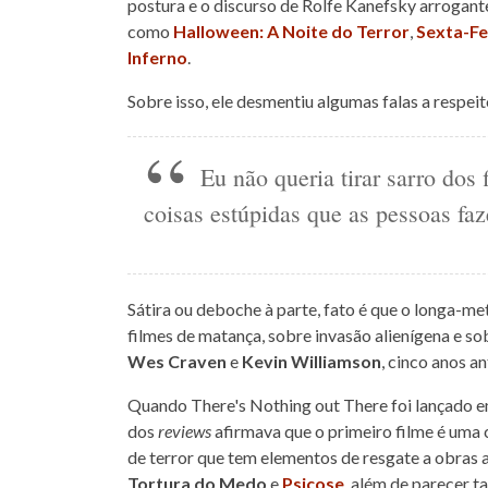
postura e o discurso de Rolfe Kanefsky arrogant
como
Halloween: A Noite do Terror
,
Sexta-Fe
Inferno
.
Sobre isso, ele desmentiu algumas falas a respei
Eu não queria tirar sarro dos f
coisas estúpidas que as pessoas faz
Sátira ou deboche à parte, fato é que o longa-m
filmes de matança, sobre invasão alienígena e s
Wes Craven
e
Kevin Williamson
, cinco anos a
Quando There's Nothing out There foi lançado
dos
reviews
afirmava que o primeiro filme é uma
de terror que tem elementos de resgate a obras a
Tortura do Medo
e
Psicose
, além de parecer 