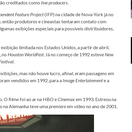
 são creditados como
line producers
.
pendent Feature Project
(IFP) na cidade de Nova York já no
do, então produtores e cineastas tentaram contato com
umas exibições especiais para possíveis distribuidores,
xibição limitada nos Estados Unidos, a partir de abril.
, no
Houston WorldFest
. Já no começo de 1992 esteve
New
Festival
.
exibições, mas não houve lucro, afinal, eram passagens em
 foram vendidos em 1992, para a
Image Entertainment
e a
. O filme foi ao ar na HBO e
Cinemax
em 1993. Estreou na
to na Alemanha teve uma
premiere
em vídeo no ano de 2001.