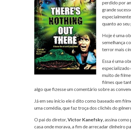
perdido por a
grande sucess
especialmente
quanto ao seu 
Hoje é uma ob
semelhança c
terror mais cí
Essa é uma ob
especializado 
muito de filme
filmes que tan
algo que fizesse um comentário sobre as conve
Já em seu início ele é dito como baseado em film
uma comédia, que faz troça dos clichês do gênero
O pai do diretor,
Victor Kanefsky
, assina como
casa onde morava, a fim de arrecadar dinheiro p