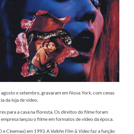
e agosto e setembro, gravaram em Nova York, com cenas
a da loja de vídeo.
es para a casa na floresta. Os direitos do filme foram
 empresa lançou o filme em formatos de vídeo da época.
BO e Cinemax) em 1993. A
Valkhn Film & Video
faz a função