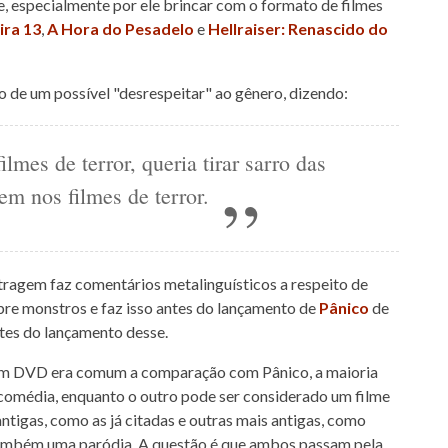
e, especialmente por ele brincar com o formato de filmes
ira 13
,
A Hora do Pesadelo
e
Hellraiser: Renascido do
to de um possível "desrespeitar" ao gênero, dizendo:
ilmes de terror, queria tirar sarro das
em nos filmes de terror.
etragem faz comentários metalinguísticos a respeito de
obre monstros e faz isso antes do lançamento de
Pânico
de
ntes do lançamento desse.
 em DVD era comum a comparação com Pânico, a maioria
 comédia, enquanto o outro pode ser considerado um filme
ntigas, como as já citadas e outras mais antigas, como
também uma paródia. A questão é que ambos passam pela