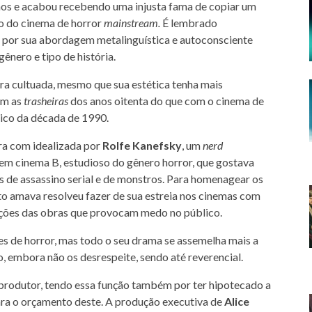
nos e acabou recebendo uma injusta fama de copiar um
o do cinema de horror
mainstream.
É lembrado
 por sua abordagem metalinguística e autoconsciente
gênero e tipo de história.
ra cultuada, mesmo que sua estética tenha mais
om as
trasheiras
dos anos oitenta do que com o cinema de
nico da década de 1990.
ra com idealizada por
Rolfe Kanefsky
, um
nerd
em cinema B, estudioso do gênero horror, que gostava
s de assassino serial e de monstros. Para homenagear os
to amava resolveu fazer de sua estreia nos cinemas com
nções das obras que provocam medo no público.
es de horror, mas todo o seu drama se assemelha mais a
, embora não os desrespeite, sendo até reverencial.
 produtor, tendo essa função também por ter hipotecado a
ara o orçamento deste. A produção executiva de
Alice