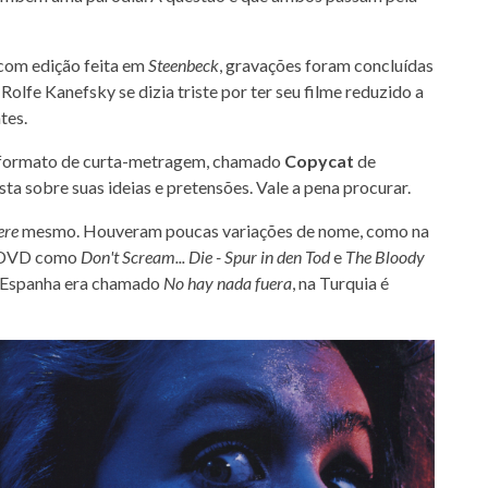
com edição feita em
Steenbeck
, gravações foram concluídas
olfe Kanefsky se dizia triste por ter seu filme reduzido a
tes.
m formato de curta-metragem, chamado
Copycat
de
sta sobre suas ideias e pretensões. Vale a pena procurar.
ere
mesmo. Houveram poucas variações de nome, como na
m DVD como
Don't Scream... Die - Spur in den Tod
e
The Bloody
 Espanha era chamado
No hay nada fuera
, na Turquia é