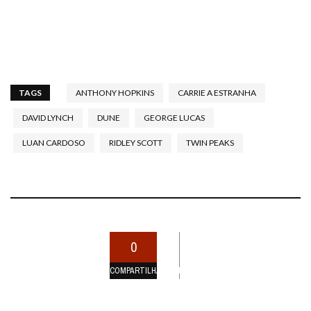
TAGS
ANTHONY HOPKINS
CARRIE A ESTRANHA
DAVID LYNCH
DUNE
GEORGE LUCAS
LUAN CARDOSO
RIDLEY SCOTT
TWIN PEAKS
0
COMPARTILHAMENTOS