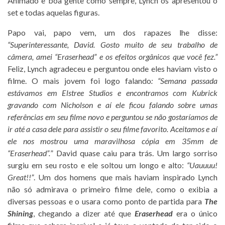
Animado e boa gente como sempre, Lynch os apresentou o
set e todas aquelas figuras.
Papo vai, papo vem, um dos rapazes lhe disse:
“Superinteressante, David. Gosto muito de seu trabalho de
câmera, amei “Eraserhead” e os efeitos orgânicos que você fez.”
Feliz, Lynch agradeceu e perguntou onde eles haviam visto o
filme. O mais jovem foi logo falando
: “Semana passada
estávamos em Elstree Studios e encontramos com Kubrick
gravando com Nicholson e aí ele ficou falando sobre umas
referências em seu filme novo e perguntou se não gostaríamos de
ir até a casa dele para assistir o seu filme favorito. Aceitamos e aí
ele nos mostrou uma maravilhosa cópia em 35mm de
“Eraserhead”.
” David quase caiu para trás. Um largo sorriso
surgiu em seu rosto e ele soltou um longo e alto:
“Uauuuu!
Great!!”
. Um dos homens que mais haviam inspirado Lynch
não só admirava o primeiro filme dele, como o exibia a
diversas pessoas e o usara como ponto de partida para
The
Shining
, chegando a dizer até que
Eraserhead
era o único