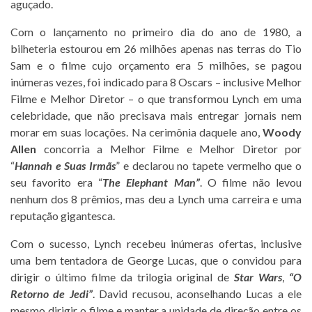
aguçado.
Com o lançamento no primeiro dia do ano de 1980, a
bilheteria estourou em 26 milhões apenas nas terras do Tio
Sam e o filme cujo orçamento era 5 milhões, se pagou
inúmeras vezes, foi indicado para 8 Oscars – inclusive Melhor
Filme e Melhor Diretor – o que transformou Lynch em uma
celebridade, que não precisava mais entregar jornais nem
morar em suas locações. Na cerimônia daquele ano,
Woody
Allen
concorria a Melhor Filme e Melhor Diretor por
“
Hannah e Suas Irmãs
” e declarou no tapete vermelho que o
seu favorito era “
The Elephant Man”
. O filme não levou
nenhum dos 8 prêmios, mas deu a Lynch uma carreira e uma
reputação gigantesca.
Com o sucesso, Lynch recebeu inúmeras ofertas, inclusive
uma bem tentadora de George Lucas, que o convidou para
dirigir o último filme da trilogia original de
Star Wars
,
“O
Retorno de Jedi”
. David recusou, aconselhando Lucas a ele
mesmo dirigir o filme e manter a unidade de direção entre os