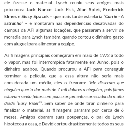
ele fizesse o material. Lynch reuniu seus amigos mais
próximos:
Jack Nance
, Jack Fisk,
Alan Splet
,
Frederick
Elmes
e
Sissy Spacek
– que mais tarde estrelaria “
Carrie - A
Estranha
” – e montaram nas dependências desativadas do
campus da AFI algumas locações, que passaram a servir de
moradia para Lynch também, quando cortou o dinheiro gasto
com aluguel para alimentar a equipe.
As filmagens principais começaram em maio de 1972 a todo
o vapor, mas foi interrompida fatalmente em Junho, pois o
dinheiro acabou. Quando procurou a AFI para conseguir
terminar a película, que a essa altura não seria mais
considerada um média, eles o frearam:
“Me disseram que
ninguém queria dar mais de 7 mil dólares a ninguém, pois filmes
estavam sendo feitos com pouco orçamento e arrecadando muito
desde “Easy Rider””
. Sem saber de onde tirar dinheiro para
finalizar o material, as filmagens pararam por cerca de 6
meses. Amigos doaram suas poupanças, o pai de Lynch
hipotecou a casa, e David cortou drasticamente todos os seus