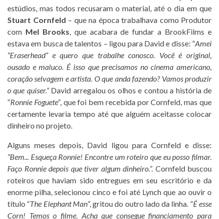
estúdios, mas todos recusaram o material, até o dia em que
Stuart Cornfeld
– que na época trabalhava como Produtor
com
Mel Brooks
, que acabara de fundar a BrookFilms e
estava em busca de talentos – ligou para David e disse: “
Amei
“Eraserhead” e quero que trabalhe conosco. Você é original,
ousado e maluco. É isso que precisamos no cinema americano,
coração selvagem e artista. O que anda fazendo? Vamos produzir
o que quiser.”
David arregalou os olhos e contou a história de
“
Ronnie Foguete”
, que foi bem recebida por Cornfeld, mas que
certamente levaria tempo até que alguém aceitasse colocar
dinheiro no projeto.
Alguns meses depois, David ligou para Cornfeld e disse:
“Bem... Esqueça Ronnie! Encontre um roteiro que eu posso filmar.
Faço Ronnie depois que tiver algum dinheiro.”.
Cornfeld buscou
roteiros que haviam sido entregues em seu escritório e da
enorme pilha, selecionou cinco e foi até Lynch que ao ouvir o
título “
The Elephant Man
”, gritou do outro lado da linha. “
É esse
Corn! Temos o filme. Acha que consegue financiamento para