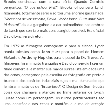
Brooks continuava com a cara séria. Quando Cornfeld
perguntou:
“O que achou, Mel?”.
Brooks olhou para Lynch
fixamente, totalmente sério e soltou uma enorme gargalhada:
“
Você tinha de ver sua cara, David! Você é louco! Eu te amo! Você
tá dentro!”
dizia a gargalhar e a dar palmadinhas nos ombros
de Lynch que sorria o mais constrangido possível. Era oficial,
David Lynch era diretor.
Em 1979 as filmagens começaram e para o elenco, Lynch
reuniu talentos como
John Hurt
para o papel de Homem
Elefante e
Anthony Hopkins
para o papel do Dr. Treves. As
filmagens foram muito tranquilas e David conseguiu fazer um
filme comercial e manter sua marca surrealista em cada uma
das cenas, começando pela escolha da fotografia em preto e
branco e dos cenários industriais sujos e mal iluminados que
lembram muito os de “
Eraserhead
”. O Design de Som é outra
coisa que chamava a atenção no filme anterior de Lynch.
Quase como um personagem, os ruídos perturbadores são
uma constância nas cenas e mantêm o clima de atenção