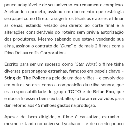
pouco adaptável e de seu universo extremamente complexo.
Aceitando o projeto, assinou um documento que restringia
seu papel como Diretor a sugerir os técnicos e atores e filmar
as cenas, estando vetado seu direito ao corte final e a
alterações consideráveis do roteiro sem prévia autorização
dos produtores. Mesmo sabendo que estava vendendo sua
alma, assinou o contrato de “
Dune
” e de mais 2 filmes com a
Dino DeLaurentiis Corporations.
Escrito para ser um sucesso como “
Star Wars”,
o filme tinha
diversas personagens estranhas, famosos em papeis chave –
Sting
do
The Police
na pele de um dos vilões – e envolvidos
em outros setores como a composição da trilha sonora, que
era responsabilidade do grupo
TOTO
e de
Brian Eno
, que
embora fizessem bem seu trabalho, só foram envolvidos para
dar retorno aos 45 milhões gastos na produção.
Apesar de bem dirigido, o filme é cansativo, estranho –
mesmo estando no universo Lynchano – e de enredo pouco