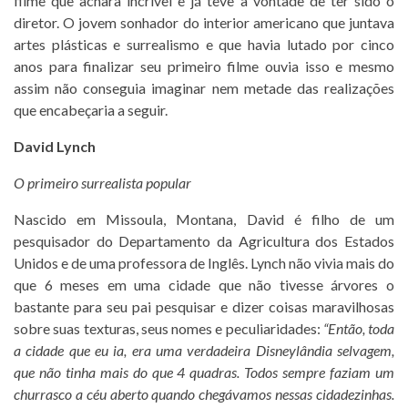
filme que achara incrível e já teve a vontade de ter sido o
diretor. O jovem sonhador do interior americano que juntava
artes plásticas e surrealismo e que havia lutado por cinco
anos para finalizar seu primeiro filme ouvia isso e mesmo
assim não conseguia imaginar nem metade das realizações
que encabeçaria a seguir.
David Lynch
O primeiro surrealista popular
Nascido em Missoula, Montana, David é filho de um
pesquisador do Departamento da Agricultura dos Estados
Unidos e de uma professora de Inglês. Lynch não vivia mais do
que 6 meses em uma cidade que não tivesse árvores o
bastante para seu pai pesquisar e dizer coisas maravilhosas
sobre suas texturas, seus nomes e peculiaridades:
“Então, toda
a cidade que eu ia, era uma verdadeira Disneylândia selvagem,
que não tinha mais do que 4 quadras. Todos sempre faziam um
churrasco a céu aberto quando chegávamos nessas cidadezinhas.