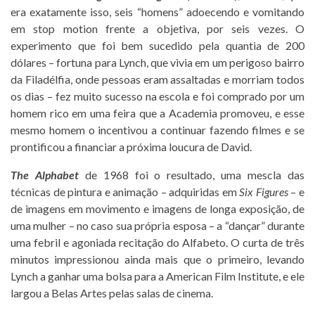
era exatamente isso, seis “homens” adoecendo e vomitando
em stop motion frente a objetiva, por seis vezes. O
experimento que foi bem sucedido pela quantia de 200
dólares – fortuna para Lynch, que vivia em um perigoso bairro
da Filadélfia, onde pessoas eram assaltadas e morriam todos
os dias – fez muito sucesso na escola e foi comprado por um
homem rico em uma feira que a Academia promoveu, e esse
mesmo homem o incentivou a continuar fazendo filmes e se
prontificou a financiar a próxima loucura de David.
The Alphabet
de 1968 foi o resultado, uma mescla das
técnicas de pintura e animação – adquiridas em
Six Figures
– e
de imagens em movimento e imagens de longa exposição, de
uma mulher – no caso sua própria esposa – a “dançar” durante
uma febril e agoniada recitação do Alfabeto. O curta de três
minutos impressionou ainda mais que o primeiro, levando
Lynch a ganhar uma bolsa para a American Film Institute, e ele
largou a Belas Artes pelas salas de cinema.