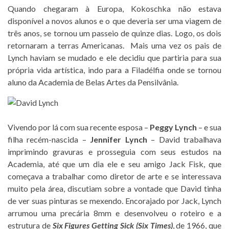
Quando chegaram à Europa, Kokoschka não estava
disponível a novos alunos e o que deveria ser uma viagem de
três anos, se tornou um passeio de quinze dias. Logo, os dois
retornaram a terras Americanas. Mais uma vez os pais de
Lynch haviam se mudado e ele decidiu que partiria para sua
própria vida artística, indo para a Filadélfia onde se tornou
aluno da Academia de Belas Artes da Pensilvânia.
Vivendo por lá com sua recente esposa –
Peggy Lynch
– e sua
filha recém-nascida –
Jennifer Lynch
– David trabalhava
imprimindo gravuras e prosseguia com seus estudos na
Academia, até que um dia ele e seu amigo Jack Fisk, que
começava a trabalhar como diretor de arte e se interessava
muito pela área, discutiam sobre a vontade que David tinha
de ver suas pinturas se mexendo. Encorajado por Jack, Lynch
arrumou uma precária 8mm e desenvolveu o roteiro e a
estrutura de
Six Figures Getting Sick (Six Times)
, de 1966, que