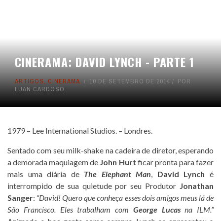
CINERAMA: DAVID LYNCH - PARTE 1
ARTIGOS
,
CINERAMA
10 DE SETEMBRO DE 2014
POR
LUAN CARDOSO
1979 – Lee International Studios. – Londres.
Sentado com seu milk-shake na cadeira de diretor, esperando
a demorada maquiagem de
John Hurt
ficar pronta para fazer
mais uma diária de
The Elephant Man
,
David Lynch
é
interrompido de sua quietude por seu Produtor
Jonathan
Sanger
:
“David! Quero que conheça esses dois amigos meus lá de
São Francisco. Eles trabalham com
George Lucas
na ILM.”