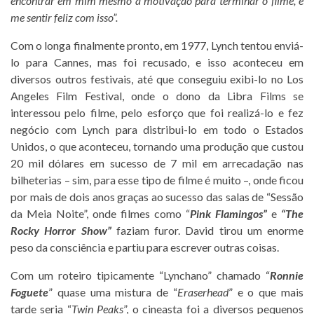
encontrar em mim mesmo a motivação para terminar o filme, e
me sentir feliz com isso”.
Com o longa finalmente pronto, em 1977, Lynch tentou enviá-
lo para Cannes, mas foi recusado, e isso aconteceu em
diversos outros festivais, até que conseguiu exibi-lo no Los
Angeles Film Festival, onde o dono da Libra Films se
interessou pelo filme, pelo esforço que foi realizá-lo e fez
negócio com Lynch para distribui-lo em todo o Estados
Unidos, o que aconteceu, tornando uma produção que custou
20 mil dólares em sucesso de 7 mil em arrecadação nas
bilheterias – sim, para esse tipo de filme é muito –, onde ficou
por mais de dois anos graças ao sucesso das salas de “Sessão
da Meia Noite”, onde filmes como “
Pink Flamingos”
e
“The
Rocky Horror Show”
faziam furor. David tirou um enorme
peso da consciência e partiu para escrever outras coisas.
Com um roteiro tipicamente “Lynchano” chamado “
Ronnie
Foguete
” quase uma mistura de “
Eraserhead
” e o que mais
tarde seria “
Twin Peaks
”, o cineasta foi a diversos pequenos