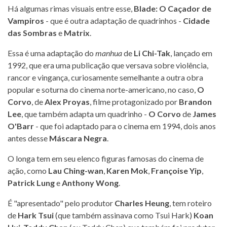
Há algumas rimas visuais entre esse,
Blade: O Caçador de
Vampiros
- que é outra adaptação de quadrinhos -
Cidade
das Sombras
e
Matrix
.
Essa é uma adaptação do
manhua
de
Li Chi-Tak
, lançado em
1992, que era uma publicação que versava sobre violência,
rancor e vingança, curiosamente semelhante a outra obra
popular e soturna do cinema norte-americano, no caso,
O
Corvo
, de
Alex Proyas
, filme protagonizado por
Brandon
Lee
, que também adapta um quadrinho -
O Corvo
de
James
O'Barr
- que foi adaptado para o cinema em 1994, dois anos
antes desse
Máscara Negra
.
O longa tem em seu elenco figuras famosas do cinema de
ação, como
Lau Ching-wan
,
Karen Mok
,
Françoise Yip
,
Patrick Lung
e
Anthony Wong
.
É "apresentado" pelo produtor
Charles Heung
, tem roteiro
de
Hark Tsui
(que também assinava como Tsui Hark)
Koan