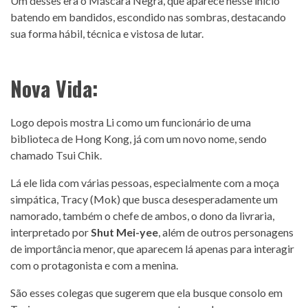
Um desses era o Máscara Negra, que aparece nesse início
batendo em bandidos, escondido nas sombras, destacando
sua forma hábil, técnica e vistosa de lutar.
Nova Vida:
Logo depois mostra Li como um funcionário de uma
biblioteca de Hong Kong, já com um novo nome, sendo
chamado Tsui Chik.
Lá ele lida com várias pessoas, especialmente com a moça
simpática, Tracy (Mok) que busca desesperadamente um
namorado, também o chefe de ambos, o dono da livraria,
interpretado por
Shut Mei-yee
, além de outros personagens
de importância menor, que aparecem lá apenas para interagir
com o protagonista e com a menina.
São esses colegas que sugerem que ela busque consolo em