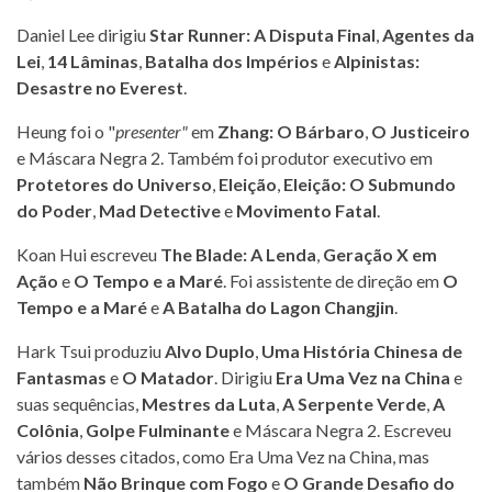
Daniel Lee dirigiu
Star Runner: A Disputa Final
,
Agentes da
Lei
,
14 Lâminas
,
Batalha dos Impérios
e
Alpinistas:
Desastre no Everest
.
Heung foi o "
presenter"
em
Zhang: O Bárbaro
,
O Justiceiro
e Máscara Negra 2. Também foi produtor executivo em
Protetores do Universo
,
Eleição
,
Eleição: O Submundo
do Poder
,
Mad Detective
e
Movimento Fatal
.
Koan Hui escreveu
The Blade: A Lenda
,
Geração X em
Ação
e
O Tempo e a Maré
. Foi assistente de direção em
O
Tempo e a Maré
e
A Batalha do Lagon Changjin
.
Hark Tsui produziu
Alvo Duplo
,
Uma História Chinesa de
Fantasmas
e
O Matador
. Dirigiu
Era Uma Vez na China
e
suas sequências,
Mestres da Luta
,
A Serpente Verde
,
A
Colônia
,
Golpe Fulminante
e Máscara Negra 2. Escreveu
vários desses citados, como Era Uma Vez na China, mas
também
Não Brinque com Fogo
e
O Grande Desafio do