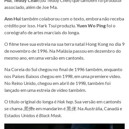
Hui
,
Teddy Chan
(ou Teddy Chen) que também foi produtor
associado, além de Joe Ma.
Ann Hui
também colaborou com o texto, embora não receba
crédito por isso. Hark Tsui produziu.
Yuen Wo Ping
foi o
coreógrafo de artes marciais do longa.
O filme teve sua estreia na sua terra natal Hong Kong no dia 9
de novembro de 1996. Na Malásia passou em dezembro do
mesmo ano, em uma versão em cantonês.
Na Coreia do Sul chegou no final de 1996 também, enquanto
nos Países Baixos chegou em 1998, em uma premiere video.
No Reino Unido, chegou em abril de 1998, também foi
lançado em uma estreia de vídeo também.
O título original do longa é
Hak hap
. Sua versão em cantonês
se chama
黑俠
e em mandarim é 黑
侠.
Na Austrália, Canadá e
Estados Unidos é
Black Mask
.