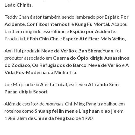
Leão Chinês
.
Teddy Chan é ator também, sendo lembrado por
Espião Por
Acidente
,
Conflitos Internos II
e
Kung Fu Mortal.
Acabou
também dirigindo esse último e
Espião por Acidente
.
Produziu
Lt Foh Chin Che
e
Espere Até Ficar Mais Velho
,
Ann Hui produziu
Neve de Verão
e
Ban Sheng Yuan
, foi
produtor associado em
Guerra do Ópio
, dirigiu
Assassinos
do Zodíaco
,
Os Refugiados do Barco
,
Neve de Verão
e
A
Vida Pós-Moderna da Minha Tia
.
Joe Ma produziu
Alerta Total
, escreveu
Atirando Sem
Parar
, dirigiu
Sasori
.
Além de escritor de
manhuas
, Chi-Ming Pang trabalhou em
roteiros como
Shuang fei lin men
e
Ling huan xiao jie
em
1988, além de
Chi se da feng bao
de 1990.