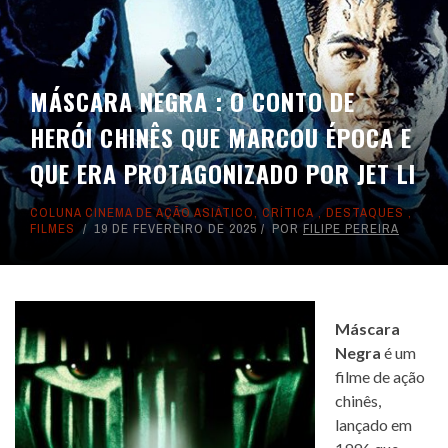
MÁSCARA NEGRA : O CONTO DE
HERÓI CHINÊS QUE MARCOU ÉPOCA E
QUE ERA PROTAGONIZADO POR JET LI
COLUNA CINEMA DE AÇÃO ASIÁTICO
,
CRÍTICA
,
DESTAQUES
,
FILMES
19 DE FEVEREIRO DE 2025
POR
FILIPE PEREIRA
Máscara
Negra
é um
filme de ação
chinês,
lançado em