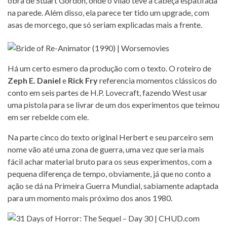
obra de Stuart Gordon, onde o vilão teve a cabeça espatifada
na parede. Além disso, ela parece ter tido um upgrade, com
asas de morcego, que só seriam explicadas mais a frente.
Há um certo esmero da produção com o texto. O roteiro de
Zeph E. Daniel
e
Rick Fry
referencia momentos clássicos do
conto em seis partes de H.P. Lovecraft, fazendo West usar
uma pistola para se livrar de um dos experimentos que teimou
em ser rebelde com ele.
Na parte cinco do texto original Herbert e seu parceiro sem
nome vão até uma zona de guerra, uma vez que seria mais
fácil achar material bruto para os seus experimentos, com a
pequena diferença de tempo, obviamente, já que no conto a
ação se dá na Primeira Guerra Mundial, sabiamente adaptada
para um momento mais próximo dos anos 1980.