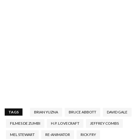
TAGS
BRIAN YUZNA
BRUCE ABBOTT
DAVID GALE
FILMES DE ZUMBI
H.P. LOVECRAFT
JEFFREY COMBS
MEL STEWART
RE-ANIMATOR
RICK FRY