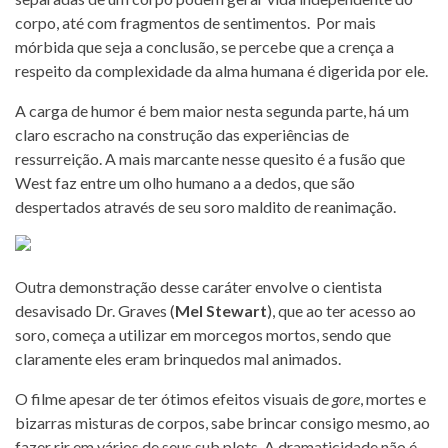
corpo, até com fragmentos de sentimentos. Por mais
mórbida que seja a conclusão, se percebe que a crença a
respeito da complexidade da alma humana é digerida por ele.
A carga de humor é bem maior nesta segunda parte, há um
claro escracho na construção das experiências de
ressurreição. A mais marcante nesse quesito é a fusão que
West faz entre um olho humano a a dedos, que são
despertados através de seu soro maldito de reanimação.
Outra demonstração desse caráter envolve o cientista
desavisado Dr. Graves (
Mel Stewart
), que ao ter acesso ao
soro, começa a utilizar em morcegos mortos, sendo que
claramente eles eram brinquedos mal animados.
O filme apesar de ter ótimos efeitos visuais de
gore
, mortes e
bizarras misturas de corpos, sabe brincar consigo mesmo, ao
fazer rir em vários de seus sub plots. A dramaticidade não é