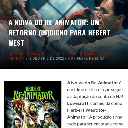
A NOIVA DO RE-ANIMATOR: UM
RETORNO (IN)DIGNO PARA HEBERT
WEST
CRÍTICA
,
DESTAQUES
,
FILMES
,
PEQUENO CATÁLOGO DO
TERROR
8 DE ABRIL DE 2022
POR
FILIPE PEREIRA
A Noiva do Re-Animator
é
um filme de terror que segue
a adaptação do conto de
H.P.
Lovecraft
, conhecida como
Herbert West: Re-
Animator
.A produção tinha
tudo para ser encarada como