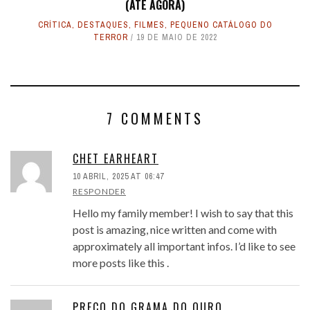
(ATÉ AGORA)
CRÍTICA
,
DESTAQUES
,
FILMES
,
PEQUENO CATÁLOGO DO
TERROR
19 DE MAIO DE 2022
7 COMMENTS
CHET EARHEART
10 ABRIL, 2025 AT 06:47
RESPONDER
Hello my family member! I wish to say that this
post is amazing, nice written and come with
approximately all important infos. I’d like to see
more posts like this .
PREÇO DO GRAMA DO OURO