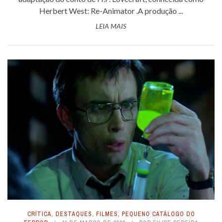
Herbert West: Re-Animator .A produção ...
LEIA MAIS
CRÍTICA
,
DESTAQUES
,
FILMES
,
PEQUENO CATÁLOGO DO