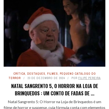
CRÍTICA
,
DESTAQUES
,
FILMES
,
PEQUENO CATÁLOGO DO
TERROR
23 DE DEZEMBRO DE 2024
POR
FILIPE PEREIRA
NATAL SANGRENTO 5, O HORROR NA LOJA DE
BRINQUEDOS : UM CONTO DE FADAS DE ...
Natal Sangrento 5: O Horror na Loja de Brinquedos é um
filme de horror e suspense, cuja fórmula conta com elementos