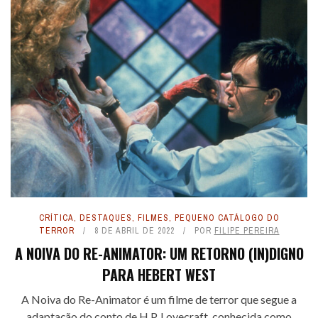
CRÍTICA
,
DESTAQUES
,
FILMES
,
PEQUENO CATÁLOGO DO
TERROR
8 DE ABRIL DE 2022
POR
FILIPE PEREIRA
A NOIVA DO RE-ANIMATOR: UM RETORNO (IN)DIGNO
PARA HEBERT WEST
A Noiva do Re-Animator é um filme de terror que segue a
adaptação do conto de H.P. Lovecraft, conhecida como