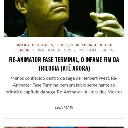
CRÍTICA
,
DESTAQUES
,
FILMES
,
PEQUENO CATÁLOGO DO
TERROR
19 DE MAIO DE 2022
POR
FILIPE PEREIRA
RE-ANIMATOR FASE TERMINAL, O INFAME FIM DA
TRILOGIA (ATÉ AGORA)
Menos conhecido dentro da saga de Herbert West, Re-
Animator Fase Terminal tem um início semelhante ao
primeiro capítulo da saga, Re-Animator: A Hora dos Mortos
...
LEIA MAIS