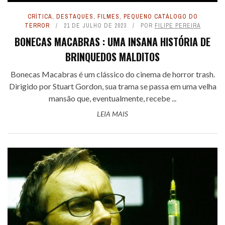
CRÍTICA
,
DESTAQUES
,
FILMES
,
PEQUENO CATÁLOGO DO
TERROR
21 DE JULHO DE 2023
POR
FILIPE PEREIRA
BONECAS MACABRAS : UMA INSANA HISTÓRIA DE
BRINQUEDOS MALDITOS
Bonecas Macabras é um clássico do cinema de horror trash.
Dirigido por Stuart Gordon, sua trama se passa em uma velha
mansão que, eventualmente, recebe ...
LEIA MAIS