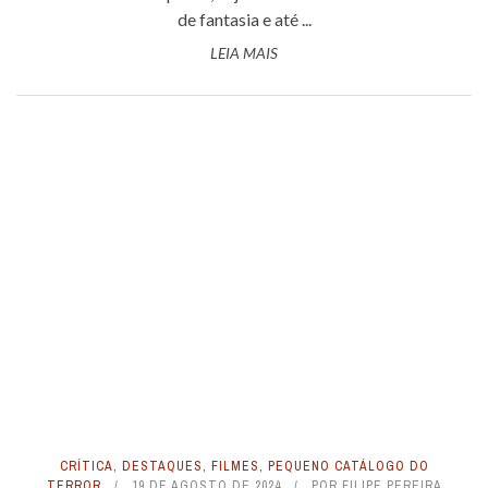
de fantasia e até ...
LEIA MAIS
CRÍTICA
,
DESTAQUES
,
FILMES
,
PEQUENO CATÁLOGO DO
TERROR
19 DE AGOSTO DE 2024
POR
FILIPE PEREIRA