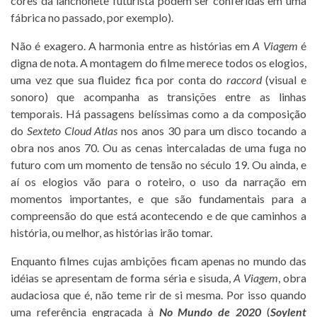
cores da lanchonete futurista podem ser conferidas em uma
fábrica no passado, por exemplo).
Não é exagero. A harmonia entre as histórias em
A Viagem
é
digna de nota. A montagem do filme merece todos os elogios,
uma vez que sua fluidez fica por conta do
raccord
(visual e
sonoro) que acompanha as transições entre as linhas
temporais. Há passagens belíssimas como a da composição
do
Sexteto Cloud Atlas
nos anos 30 para um disco tocando a
obra nos anos 70. Ou as cenas intercaladas de uma fuga no
futuro com um momento de tensão no século 19. Ou ainda, e
aí os elogios vão para o roteiro, o uso da narração em
momentos importantes, e que são fundamentais para a
compreensão do que está acontecendo e de que caminhos a
história, ou melhor, as histórias irão tomar.
Enquanto filmes cujas ambições ficam apenas no mundo das
idéias se apresentam de forma séria e sisuda,
A Viagem
, obra
audaciosa que é, não teme rir de si mesma. Por isso quando
uma referência engraçada à
No Mundo de 2020
(
Soylent