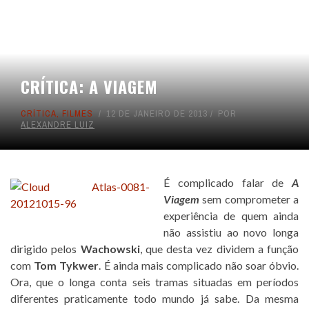
CRÍTICA: A VIAGEM
CRÍTICA
,
FILMES
12 DE JANEIRO DE 2013
POR
ALEXANDRE LUIZ
É complicado falar de
A
Viagem
sem comprometer a
experiência de quem ainda
não assistiu ao novo longa
dirigido pelos
Wachowski
, que desta vez dividem a função
com
Tom Tykwer
. É ainda mais complicado não soar óbvio.
Ora, que o longa conta seis tramas situadas em períodos
diferentes praticamente todo mundo já sabe. Da mesma