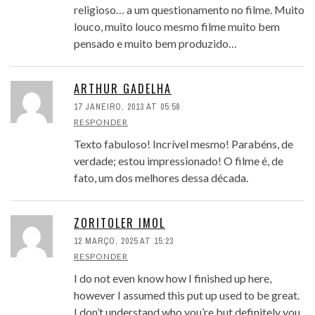
religioso… a um questionamento no filme. Muito
louco, muito louco mesmo filme muito bem
pensado e muito bem produzido…
ARTHUR GADELHA
17 JANEIRO, 2013 AT 05:58
RESPONDER
Texto fabuloso! Incrível mesmo! Parabéns, de
verdade; estou impressionado! O filme é, de
fato, um dos melhores dessa década.
ZORITOLER IMOL
12 MARÇO, 2025 AT 15:23
RESPONDER
I do not even know how I finished up here,
however I assumed this put up used to be great.
I don’t understand who you’re but definitely you