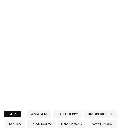
TAGS
A VIAGEM
HALLE BERRY
JIM BROADBENT
MATRIX
TOM HANKS
TOM TYKWER
WACHOWSKI