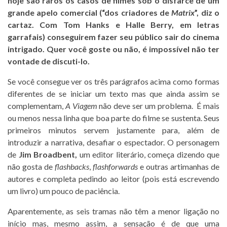
hoje são raros os casos de filmes sob o disfarce de um
grande apelo comercial (“dos criadores de
Matrix
”, diz o
cartaz. Com Tom Hanks e Halle Berry, em letras
garrafais) conseguirem fazer seu público sair do cinema
intrigado. Quer você goste ou não, é impossível não ter
vontade de discuti-lo.
Se você consegue ver os três parágrafos acima como formas
diferentes de se iniciar um texto mas que ainda assim se
complementam,
A Viagem
não deve ser um problema. É mais
ou menos nessa linha que boa parte do filme se sustenta. Seus
primeiros minutos servem justamente para, além de
introduzir a narrativa, desafiar o espectador. O personagem
de
Jim Broadbent,
um editor literário, começa dizendo que
não gosta de
flashbacks
,
flashforwards
e outras artimanhas de
autores e completa pedindo ao leitor (pois está escrevendo
um livro) um pouco de paciência.
Aparentemente, as seis tramas não têm a menor ligação no
início mas, mesmo assim, a sensação é de que uma