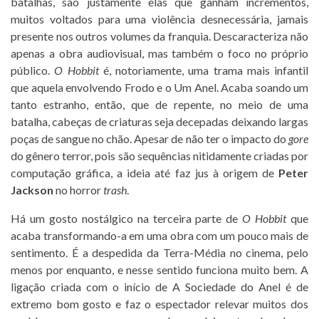
batalhas, são justamente elas que ganham incrementos,
muitos voltados para uma violência desnecessária, jamais
presente nos outros volumes da franquia. Descaracteriza não
apenas a obra audiovisual, mas também o foco no próprio
público.
O Hobbit
é, notoriamente, uma trama mais infantil
que aquela envolvendo Frodo e o Um Anel. Acaba soando um
tanto estranho, então, que de repente, no meio de uma
batalha, cabeças de criaturas seja decepadas deixando largas
poças de sangue no chão. Apesar de não ter o impacto do
gore
do gênero terror, pois são sequências nitidamente criadas por
computação gráfica, a ideia até faz jus à origem de
Peter
Jackson
no horror
trash
.
Há um gosto nostálgico na terceira parte de
O Hobbit
que
acaba transformando-a em uma obra com um pouco mais de
sentimento. É a despedida da Terra-Média no cinema, pelo
menos por enquanto, e nesse sentido funciona muito bem. A
ligação criada com o início de A Sociedade do Anel é de
extremo bom gosto e faz o espectador relevar muitos dos