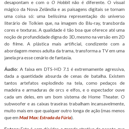
desapontam e com o
O Hobbit
não é diferente. O visual
mágico da Nova Zelândia e as paisagens digitais se tornam
uma coisa só: uma belíssima representação do universo
literário de Tolkien que, na imagem do Blu-ray, transborda
cores e texturas. A qualidade é tão boa que oferece até uma
noção de profundidade digna do 3D, mesmo na versão em 2D
do filme. A plástica mais artificial, condizente com a
abordagem menos adulta da trama, transforma a TV em uma
janela pra esse cenário de fantasia.
Áudio
: A faixa em DTS-HD 7.1 é extremamente agressiva,
dada a quantidade absurda de cenas de batalha. Existem
tantos artefatos explodindo na tela, como pedaços de
madeira e armaduras de orcs e elfos, e o espectador ouve
cada um deles, em um bom sistema de Home Theater. O
subwoofer e as caixas traseiras trabalham incansavelmente,
muito mais em que qualquer outro longa de ação (mas menos
que em
Mad Max: Estrada da Fúria
).
Extras
: Este é, sem dúvidas, o grande atrativo do pacote, que