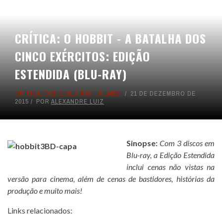
CRÍTICA: O HOBBIT - A BATALHA DOS
CINCO EXÉRCITOS: EDIÇÃO
ESTENDIDA (BLU-RAY)
CRÍTICA
,
DVD E BLU-RAY
,
FILMES
21 DE DEZEMBRO DE
2015
POR
ALEXANDRE LUIZ
Sinopse:
Com 3 discos em
Blu-ray, a Edição Estendida
inclui cenas não vistas na
versão para cinema, além de cenas de bastidores, histórias da
produção e muito mais!
Links relacionados: