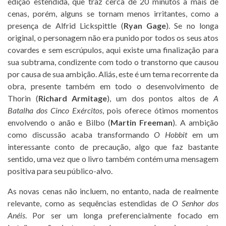
edição estendida, que traz cerca de 20 minutos a mais de
cenas, porém, alguns se tornam menos irritantes, como a
presença de Alfrid Lickspittle (
Ryan Gage
). Se no longa
original, o personagem não era punido por todos os seus atos
covardes e sem escrúpulos, aqui existe uma finalização para
sua subtrama, condizente com todo o transtorno que causou
por causa de sua ambição. Aliás, este é um tema recorrente da
obra, presente também em todo o desenvolvimento de
Thorin (
Richard Armitage
), um dos pontos altos de
A
Batalha dos Cinco Exércitos
, pois oferece ótimos momentos
envolvendo o anão e Bilbo (
Martin Freeman
). A ambição
como discussão acaba transformando
O Hobbit
em um
interessante conto de precaução, algo que faz bastante
sentido, uma vez que o livro também contém uma mensagem
positiva para seu público-alvo.
As novas cenas não incluem, no entanto, nada de realmente
relevante, como as sequências estendidas de
O Senhor dos
Anéis
. Por ser um longa preferencialmente focado em