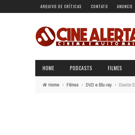
ARQUIVO DE CRÍTICAS
CONTATO
ANUNCIE
HOME
PODCASTS
FILMES
Home
›
Filmes
›
DVD e Blu-ray
›
Doutor E
ALERTA VERMELHO
ÚLTIMAS REVIEWS
BÁSICO DO CINEMA
ALERTA DE SPOILER
CINERAMA
FORA DA CURVA