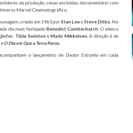
bastidores da produção, cenas excluídas, documentário com
Universo Marvel Cinematográfico.
ersonagem, criado em 1963 por
Stan Lee
e
Steve Ditko
. No
ada dia mais festejado
Benedict Cumberbatch
. O elenco
jiofor
,
Tilda Swinton
e
Mads Mikkelsen
. A direção é de
e
O Dia em Que a Terra Parou
.
e acompanham o lançamento de
Doutor Estranho
em cada