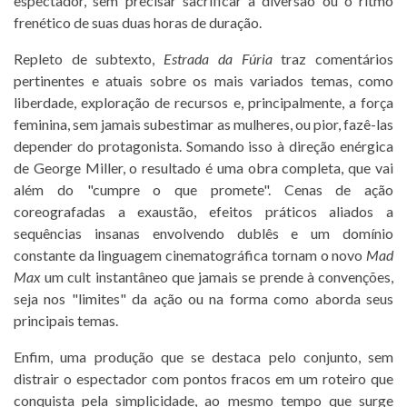
espectador, sem precisar sacrificar a diversão ou o ritmo
frenético de suas duas horas de duração.
Repleto de subtexto,
Estrada da Fúria
traz comentários
pertinentes e atuais sobre os mais variados temas, como
liberdade, exploração de recursos e, principalmente, a força
feminina, sem jamais subestimar as mulheres, ou pior, fazê-las
depender do protagonista. Somando isso à direção enérgica
de George Miller, o resultado é uma obra completa, que vai
além do "cumpre o que promete". Cenas de ação
coreografadas a exaustão, efeitos práticos aliados a
sequências insanas envolvendo dublês e um domínio
constante da linguagem cinematográfica tornam o novo
Mad
Max
um cult instantâneo que jamais se prende à convenções,
seja nos "limites" da ação ou na forma como aborda seus
principais temas.
Enfim, uma produção que se destaca pelo conjunto, sem
distrair o espectador com pontos fracos em um roteiro que
conquista pela simplicidade, ao mesmo tempo que surge