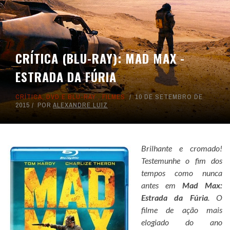
CRÍTICA (BLU-RAY): MAD MAX -
ESTRADA DA FÚRIA
CRÍTICA
,
DVD E BLU-RAY
,
FILMES
10 DE SETEMBRO DE
2015
POR
ALEXANDRE LUIZ
Brilhante e cromado!
Testemunhe o fim dos
tempos como nunca
antes em
Mad Max:
Estrada da Fúria
. O
filme de ação mais
elogiado do ano