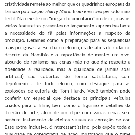
criatividade remete ao melhor que os quadrinhos europeus da
famosa publicação
Heavy Metal
trouxe em seu período mais
fértil. Não existe um "mega documentário" no disco, mas os
vários featurettes presentes no lançamento suprem bastante
a necessidade do fã pelas informações a respeito da
produção. Detalhes como a preparação para as sequências
mais perigosas, a escolha do elenco, os desafios de rodar no
deserto da Namíbia e a importância de manter um nível
absurdo de realismo nas cenas (não no que diz respeito a
fidelidade à realidade, mas a qualidade de jamais soar
artificial) são cobertos de forma satisfatória, com
depoimentos de todo elenco, com destaque para as
explosões de euforia de Tom Hardy. Você também pode
conferir um especial que destaca os principais veículos
criados para o filme, bem como o figurino e detalhes da
direção de arte, além de um clipe com várias cenas sem
nenhum tratamento de efeitos visuais ou correção de cor.
Esse extra, inclusive, é interessantíssimo, pois expõe toda a
qualidade da coreografia de ação, mostrando que o filme