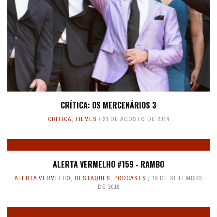
CRÍTICA: OS MERCENÁRIOS 3
CRÍTICA
,
FILMES
21 DE AGOSTO DE 2014
ALERTA VERMELHO #159 - RAMBO
ALERTA VERMELHO
,
DESTAQUES
,
PODCASTS
19 DE SETEMBRO
DE 2019