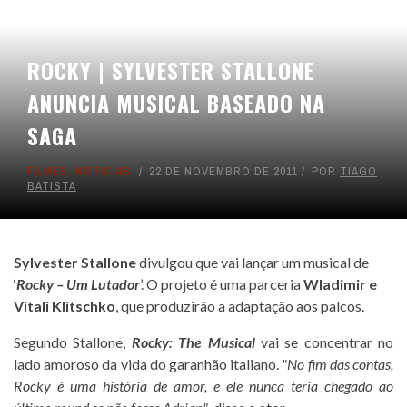
ROCKY | SYLVESTER STALLONE
ANUNCIA MUSICAL BASEADO NA
SAGA
FILMES
,
NOTICIAS
22 DE NOVEMBRO DE 2011
POR
TIAGO
BATISTA
Sylvester Stallone
divulgou que vai lançar um musical de
‘
Rocky – Um Lutador
’. O projeto é uma parceria
Wladimir e
Vitali Klitschko
, que produzirão a adaptação aos palcos.
Segundo Stallone,
Rocky: The Musical
vai se concentrar no
lado amoroso da vida do garanhão italiano.
"No fim das contas,
Rocky é uma história de amor, e ele nunca teria chegado ao