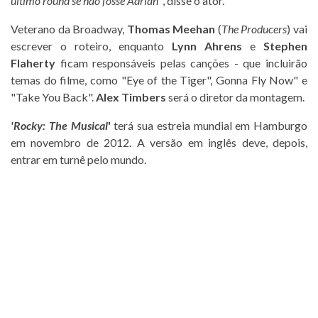
último round se não fosse Adrian"
, disse o ator.
Veterano da Broadway,
Thomas Meehan
(
The Producers
) vai
escrever o roteiro, enquanto
Lynn Ahrens
e
Stephen
Flaherty
ficam responsáveis pelas canções - que incluirão
temas do filme, como "Eye of the Tiger", Gonna Fly Now" e
"Take You Back".
Alex Timbers
será o diretor da montagem.
'Rocky: The Musical
'
terá sua estreia mundial em Hamburgo
em novembro de 2012. A versão em inglês deve, depois,
entrar em turnê pelo mundo.