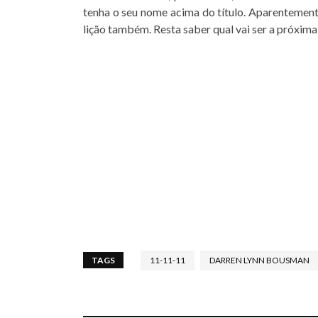
tenha o seu nome acima do título. Aparentemen
lição também. Resta saber qual vai ser a próxima
TAGS
11-11-11
DARREN LYNN BOUSMAN