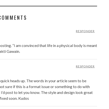
COMMENTS
RESPONDER
posting. “I am convinced that life in a physical body is meant
hakti Gawain.
RESPONDER
 quick heads up. The words in your article seem to be
 not sure if this is a format issue or something to do with
I’d post to let you know. The style and design look great
fixed soon. Kudos