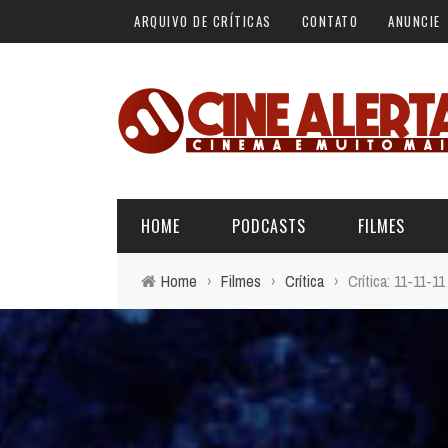
ARQUIVO DE CRÍTICAS
CONTATO
ANUNCIE
HOME
PODCASTS
FILMES
Home
›
Filmes
›
Crítica
›
Crítica: 11-11-11
ALERTA VERMELHO
ÚLTIMAS REVIEWS
BÁSICO DO CINEMA
ALERTA DE SPOILER
CINERAMA
FORA DA CURVA