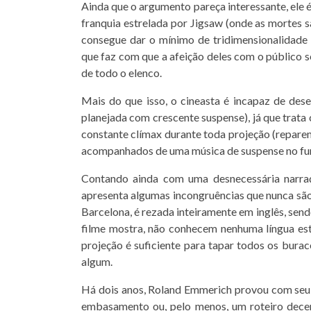
Ainda que o argumento pareça interessante, el
franquia estrelada por Jigsaw (onde as mortes sã
consegue dar o mínimo de tridimensionalidade 
que faz com que a afeição deles com o público se
de todo o elenco.
Mais do que isso, o cineasta é incapaz de dese
planejada com crescente suspense), já que trat
constante clímax durante toda projeção (reparem
acompanhados de uma música de suspense no fu
Contando ainda com uma desnecessária narr
apresenta algumas incongruências que nunca sã
Barcelona, é rezada inteiramente em inglês, send
filme mostra, não conhecem nenhuma língua es
projeção é suficiente para tapar todos os bura
algum.
Há dois anos, Roland Emmerich provou com seu
embasamento ou, pelo menos, um roteiro decen