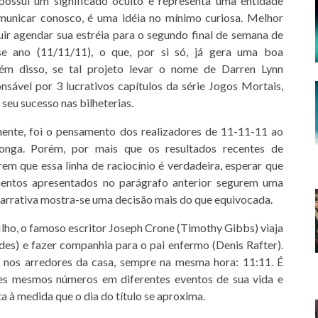
possui um significado oculto e representa uma entidade
municar conosco, é uma idéia no mínimo curiosa. Melhor
uir agendar sua estréia para o segundo final de semana de
e ano (11/11/11), o que, por si só, já gera uma boa
lém disso, se tal projeto levar o nome de Darren Lynn
sável por 3 lucrativos capítulos da série Jogos Mortais,
o seu sucesso nas bilheterias.
mente, foi o pensamento dos realizadores de 11-11-11 ao
longa. Porém, por mais que os resultados recentes de
rem que essa linha de raciocínio é verdadeira, esperar que
entos apresentados no parágrafo anterior segurem uma
narrativa mostra-se uma decisão mais do que equivocada.
ilho, o famoso escritor Joseph Crone (Timothy Gibbs) viaja
des) e fazer companhia para o pai enfermo (Denis Rafter).
 nos arredores da casa, sempre na mesma hora: 11:11. É
ses mesmos números em diferentes eventos de sua vida e
 à medida que o dia do título se aproxima.