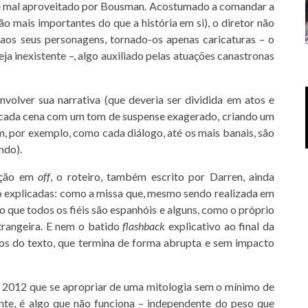
e é mal aproveitado por Bousman. Acostumado a comandar a
o mais importantes do que a história em si), o diretor não
aos seus personagens, tornado-os apenas caricaturas – o
ja inexistente –, algo auxiliado pelas atuações canastronas
nvolver sua narrativa (que deveria ser dividida em atos e
a cada cena com um tom de suspense exagerado, criando um
, por exemplo, como cada diálogo, até os mais banais, são
ndo).
ação em
off
, o roteiro, também escrito por Darren, ainda
o explicadas: como a missa que, mesmo sendo realizada em
o que todos os fiéis são espanhóis e alguns, como o próprio
trangeira. E nem o batido
flashback
explicativo ao final da
cos do texto, que termina de forma abrupta e sem impacto
 2012 que se apropriar de uma mitologia sem o mínimo de
te, é algo que não funciona – independente do peso que