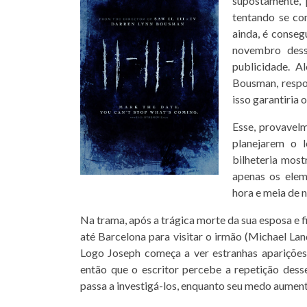
supostamente, 
tentando se co
ainda, é conseg
novembro dess
publicidade. A
Bousman, respon
isso garantiria 
Esse, provavel
planejarem o 
bilheteria most
apenas os elem
hora e meia de 
Na trama, após a trágica morte da sua esposa e f
até Barcelona para visitar o irmão (Michael Lan
Logo Joseph começa a ver estranhas aparições
então que o escritor percebe a repetição des
passa a investigá-los, enquanto seu medo aumenta