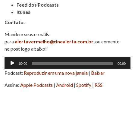
Feed dos Podcasts
Itunes
Contato:
Mandem seus e-mails
para
alertavermelho@cinealerta.com.br
, ou comente
no post logo abaixo!
Tocador
00:00
00:00
de
Podcast:
Reproduzir em uma nova janela
|
Baixar
áudio
Assine:
Apple Podcasts
|
Android
|
Spotify
|
RSS