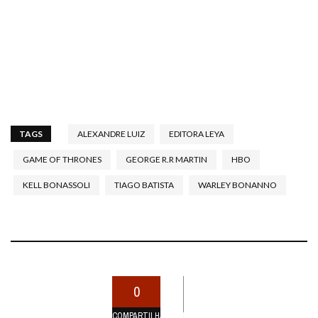
TAGS
ALEXANDRE LUIZ
EDITORA LEYA
GAME OF THRONES
GEORGE R.R MARTIN
HBO
KELL BONASSOLI
TIAGO BATISTA
WARLEY BONANNO
0
COMPARTILHAMENTOS