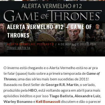
ALERTA VERMELHO #12 – GAME OF
THRONES
ALERTA VERMELHO
,
PODCASTS
4 DE ABRIL DE 2012
POR
TIAGO BATISTA
O inverno está chegando e o Alerta Vermelho está no ar pra
te falar (quase) tudo sobre a primeira temporada de
Game of
Thrones
, uma das séries mais bem sucedidas de 2011!
Baseado no Best Seller de
George R.R. Martin
, o seriado,
produzido pela
HBO
, está voltando agora em abril para mais
episódios inéditos e por isso
Tiago Batista
,
Alexandre Luiz
,
Warley Bonanno
e
Kell Bonassoli
discutem e dão o parecer