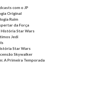
dcasts com o JP
ogia Original
ilogia Ruim
espertar da Força
 História Star Wars
ltimos Jedi
ls
istória Star Wars
Ascensão Skywalker
an: A Primeira Temporada