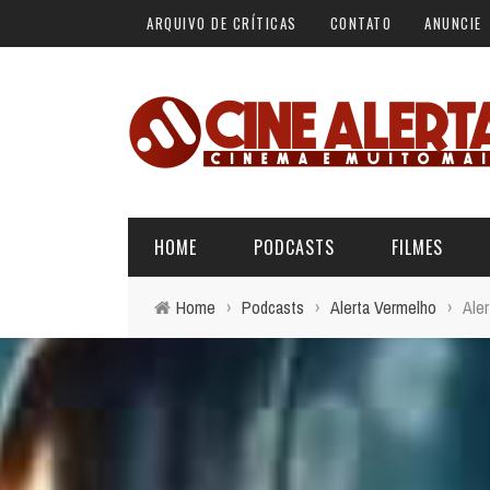
ARQUIVO DE CRÍTICAS
CONTATO
ANUNCIE
HOME
PODCASTS
FILMES
Home
›
Podcasts
›
Alerta Vermelho
›
Ale
ALERTA VERMELHO
ÚLTIMAS REVIEWS
BÁSICO DO CINEMA
ALERTA DE SPOILER
CINERAMA
FORA DA CURVA