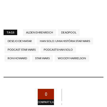
TAGS
ALDEN EHRENREICH
DEADPOOL
DESEJO DE MATAR
HAN SOLO: UMA HISTÓRIA STAR WARS
PODCAST STAR WARS
PODCASTS HAN SOLO
RON HOWARD
STAR WARS
WOODY HARRELSON
0
COMPARTILHAMENTOS