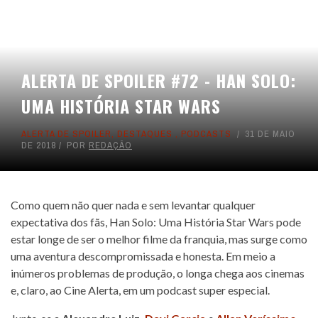
ALERTA DE SPOILER #72 - HAN SOLO:
UMA HISTÓRIA STAR WARS
ALERTA DE SPOILER
,
DESTAQUES
,
PODCASTS
31 DE MAIO
DE 2018
POR
REDAÇÃO
Como quem não quer nada e sem levantar qualquer
expectativa dos fãs, Han Solo: Uma História Star Wars pode
estar longe de ser o melhor filme da franquia, mas surge como
uma aventura descompromissada e honesta. Em meio a
inúmeros problemas de produção, o longa chega aos cinemas
e, claro, ao Cine Alerta, em um podcast super especial.