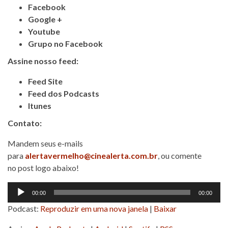
Facebook
Google +
Youtube
Grupo no Facebook
Assine nosso feed:
Feed Site
Feed dos Podcasts
Itunes
Contato:
Mandem seus e-mails
para
alertavermelho@cinealerta.com.br
, ou comente
no post logo abaixo!
Tocador
00:00
00:00
de
Podcast:
Reproduzir em uma nova janela
|
Baixar
áudio