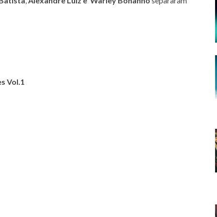
Batista
,
Alexandre Luiz
e
Warley Bonanno
separaram
s Vol.1