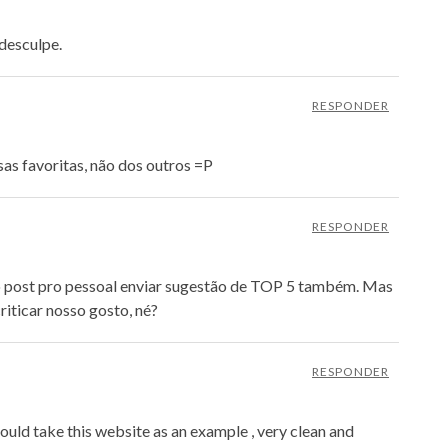
 desculpe.
RESPONDER
as favoritas, não dos outros =P
RESPONDER
no post pro pessoal enviar sugestão de TOP 5 também. Mas
riticar nosso gosto, né?
RESPONDER
ould take this website as an example , very clean and