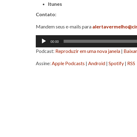
Itunes
Contato:
Mandem seus e-mails para
alertavermelho@ci
Tocador
00:00
de
Podcast:
Reproduzir em uma nova janela
|
Baixa
áudio
Assine:
Apple Podcasts
|
Android
|
Spotify
|
RSS