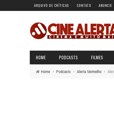
ARQUIVO DE CRÍTICAS
CONTATO
ANUNCIE
HOME
PODCASTS
FILMES
Home
›
Podcasts
›
Alerta Vermelho
›
Aler
ALERTA VERMELHO
ÚLTIMAS REVIEWS
BÁSICO DO CINEMA
ALERTA DE SPOILER
CINERAMA
FORA DA CURVA