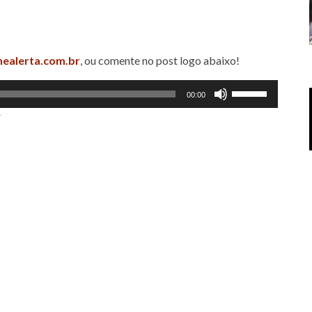
nealerta.com.br
, ou comente no post logo abaixo!
Use
00:00
as
r
setas
para
cima
ou
para
baixo
para
aumentar
ou
diminuir
o
volume.