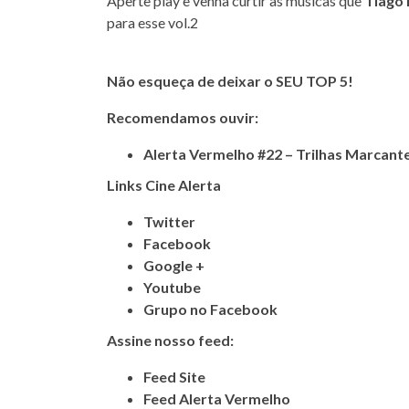
Aperte play e venha curtir as músicas que
Tiago 
para esse vol.2
Não esqueça de deixar o SEU TOP 5!
Recomendamos ouvir:
Alerta Vermelho #22 – Trilhas Marcante
Links Cine Alerta
Twitter
Facebook
Google +
Youtube
Grupo no Facebook
Assine nosso feed:
Feed Site
Feed Alerta Vermelho