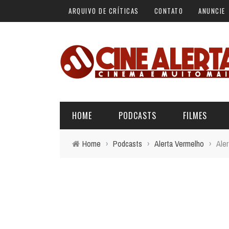
ARQUIVO DE CRÍTICAS
CONTATO
ANUNCIE
HOME
PODCASTS
FILMES
Home
›
Podcasts
›
Alerta Vermelho
›
Ale
ALERTA VERMELHO
ÚLTIMAS REVIEWS
BÁSICO DO CINEMA
ALERTA DE SPOILER
CINERAMA
FORA DA CURVA