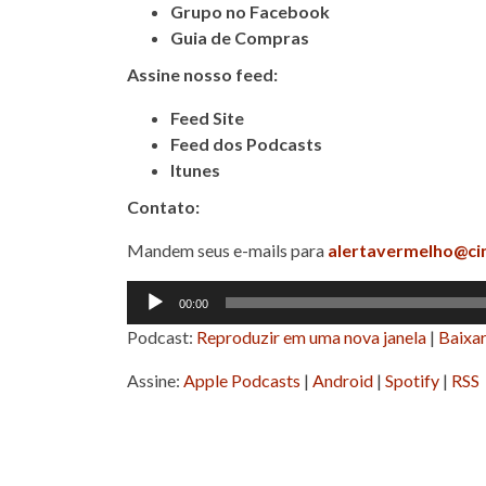
Grupo no Facebook
Guia de Compras
Assine nosso feed:
Feed Site
Feed dos Podcasts
Itunes
Contato:
Mandem seus e-mails para
alertavermelho@ci
Tocador
00:00
de
Podcast:
Reproduzir em uma nova janela
|
Baixa
áudio
Assine:
Apple Podcasts
|
Android
|
Spotify
|
RSS