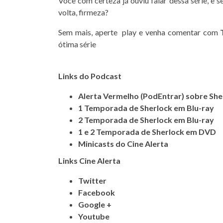
Você com certeza já ouviu falar dessa série, e s
volta, firmeza?
Sem mais, aperte play e venha comentar com
ótima série
Links do Podcast
Alerta Vermelho (PodEntrar) sobre Sh
1 Temporada de Sherlock em Blu-ray
2 Temporada de Sherlock em Blu-ray
1 e 2 Temporada de Sherlock em DVD
Minicasts do Cine Alerta
Links
Cine
Alerta
Twitter
Facebook
Google +
Youtube