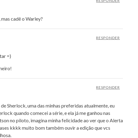
RESPONDER
, mas cadê o Warley?
RESPONDER
tar =)
neiro!
RESPONDER
e Sherlock, uma das minhas preferidas atualmente, eu
herlock quando comecei a série, e ela já me ganhou nas
on no piloto, imagina minha felicidade ao ver que o Alerta
rases kkkk muito bom também ouvir a edição que vcs
lhosa.