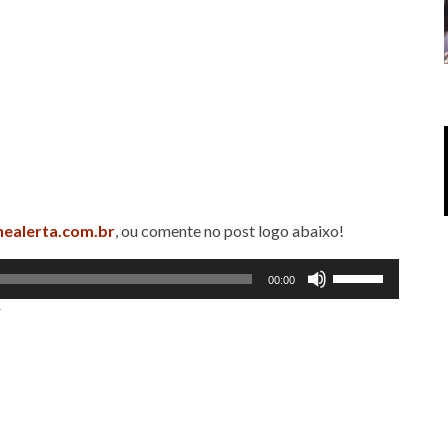
nealerta.com.br
, ou comente no post logo abaixo!
Use
00:00
as
r
setas
para
cima
ou
para
baixo