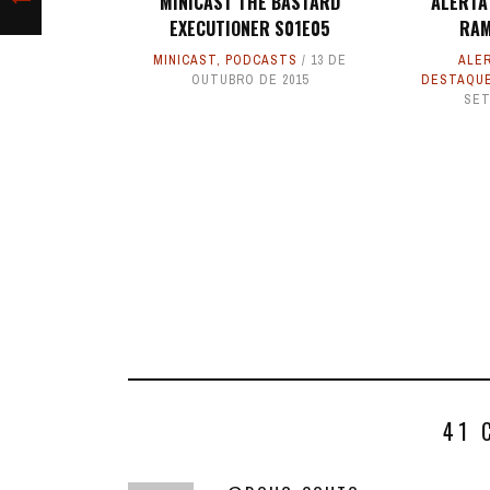
MINICAST THE BASTARD
ALERTA 
EXECUTIONER S01E05
RAM
MINICAST
,
PODCASTS
13 DE
ALER
OUTUBRO DE 2015
DESTAQU
SET
41 