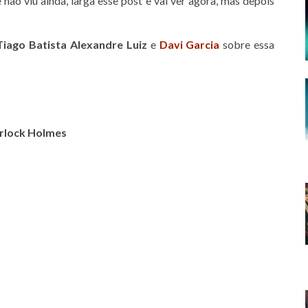
e não viu ainda, larga esse post e vai ver agora, mas depois
Tiago Batista
Alexandre Luiz
e
Davi Garcia
sobre essa
erlock Holmes