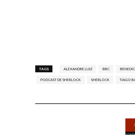
TAGS
ALEXANDRE LUIZ
BBC
BENEDI
PODCAST DE SHERLOCK
SHERLOCK
TIAGO B