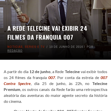
A REDE TELECINE VAI EXIBIR 24
FILMES DA FRANQUIA 007
NOTICIAS
,
SÉRIES E TV
10 DE JUNHO DE 2016
POR
REDAÇÃO
A partir do dia
12 de junho
, a Rede
Telecine
vai exibir todos
os 24 filmes da franquia
007
. Por conta da estreia de
007
Contra Spectre
, dia 25 de junho, às 22h, no
Telecine
Premium
, os outros canais da Rede farão uma retrospectiva
aleatória das aventuras do maior agente secreto da história
do cinema.