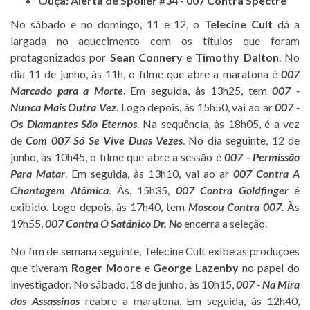
Ouça: Alerta de Spoiler #34 - 007 Contra Spectre
No sábado e no domingo, 11 e 12, o
Telecine Cult
dá a
largada no aquecimento com os títulos que foram
protagonizados por
Sean Connery
e
Timothy Dalton
. No
dia 11 de junho, às 11h, o filme que abre a maratona é
007
Marcado para a Morte
. Em seguida, às 13h25, tem
007 -
Nunca Mais Outra Vez
. Logo depois, às 15h50, vai ao ar
007 -
Os Diamantes São Eternos
. Na sequência, às 18h05, é a vez
de
Com 007 Só Se Vive Duas Vezes
. No dia seguinte, 12 de
junho, às 10h45, o filme que abre a sessão é
007 - Permissão
Para Matar
. Em seguida, às 13h10, vai ao ar
007 Contra A
Chantagem Atômica
. Às, 15h35,
007 Contra Goldfinger
é
exibido. Logo depois, às 17h40, tem
Moscou Contra 007
. Às
19h55,
007 Contra O Satânico Dr. No
encerra a seleção.
No fim de semana seguinte, Telecine Cult exibe as produções
que tiveram
Roger Moore
e
George Lazenby
no papel do
investigador. No sábado, 18 de junho, às 10h15,
007 - Na Mira
dos Assassinos
reabre a maratona. Em seguida, às 12h40,