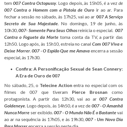
tem
007 Contra Octopussy
. Logo depois, às 15h05, é a vez
de
007 Contra o Homem com a Pistola de Ouro
ir ao ar
.
Para
fechar a sessão no sábado, às 17h25, vai ao ar
007
A Serviço
Secreto de Sua Majestade
. No domingo, 19 de junho, às
10h30,
007- Somente Para Seus Olhos
reinicia o especial.
007
Contra o Foguete da Morte
toma conta da TV, a partir das
12h50. Logo após, às 15h10, estreia no canal
Com 007 Viva e
Deixe Morrer
.
007 - O Espião Que me Amava
encerra a sessão
especial, às 17h30.
Confira: A Personificação Sexual de Sean Connery:
A Era de Ouro de 007
No sábado, 25, o
Telecine Action
entra no especial com os
filmes de 007 que tiveram
Pierce Brosnan
como
protagonista. A partir das 12h30, vai ao ar
007 Contra
Goldeneye
.
Logo depois, às 14h50, é a vez de
007 - O Amanhã
Nunca Morre
ser exibido
.
007 - O Mundo Não É o Bastante
vai
ao ar na sequência às
17h05, e às 19h30,
007 - Um Novo Dia
Para Morrer
encerra a sessão neste dia.