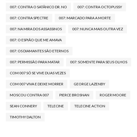
007: CONTRA O SATÂNICO DR. NO
007: CONTRA OCTOPUSSY
007: CONTRA SPECTRE
007: MARCADO PARA A MORTE
007: NA MIRA DOS ASSASSINOS
007: NUNCA MAIS OUTRA VEZ
007: O ESPIÃO QUE ME AMAVA
007: OS DIAMANTES SÃO ETERNOS
007: PERMISSÃO PARA MATAR
007: SOMENTE PARA SEUS OLHOS
COM 007 SÓ SE VIVE DUAS VEZES
COM 007 VIVA E DEIXE MORRER
GEORGE LAZENBY
MOSCOU CONTRA 007
PIERCE BROSNAN
ROGER MOORE
SEAN CONNERY
TELECINE
TELECINE ACTION
TIMOTHY DALTON