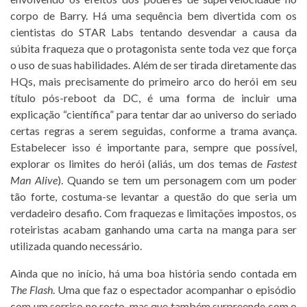
corpo de Barry. Há uma sequência bem divertida com os
cientistas do STAR Labs tentando desvendar a causa da
súbita fraqueza que o protagonista sente toda vez que força
o uso de suas habilidades. Além de ser tirada diretamente das
HQs, mais precisamente do primeiro arco do herói em seu
título pós-reboot da DC, é uma forma de incluir uma
explicação “científica” para tentar dar ao universo do seriado
certas regras a serem seguidas, conforme a trama avança.
Estabelecer isso é importante para, sempre que possível,
explorar os limites do herói (aliás, um dos temas de
Fastest
Man Alive
). Quando se tem um personagem com um poder
tão forte, costuma-se levantar a questão do que seria um
verdadeiro desafio. Com fraquezas e limitações impostos, os
roteiristas acabam ganhando uma carta na manga para ser
utilizada quando necessário.
Ainda que no início, há uma boa história sendo contada em
The Flash
. Uma que faz o espectador acompanhar o episódio
com um sorriso no rosto, mas que também surpreende com o