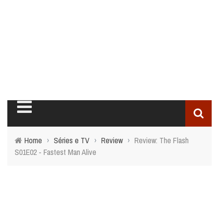
Home
›
Séries e TV
›
Review
›
Review: The Flash
S01E02 - Fastest Man Alive