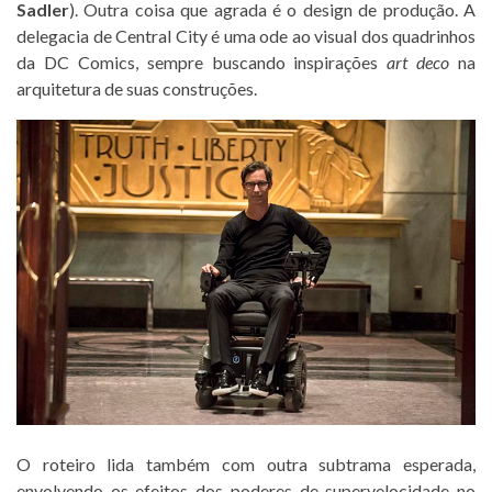
Sadler
). Outra coisa que agrada é o design de produção. A
delegacia de Central City é uma ode ao visual dos quadrinhos
da DC Comics, sempre buscando inspirações
art deco
na
arquitetura de suas construções.
O roteiro lida também com outra subtrama esperada,
envolvendo os efeitos dos poderes de supervelocidade no