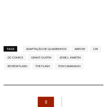
TAGS
ADAPTAÇÃO DE QUADRINHOS
ARROW
CW
DC COMICS
GRANT GUSTIN
JESSE L. MARTIN
REVIEW FLASH
THE FLASH
TOM CAVANAGH
0