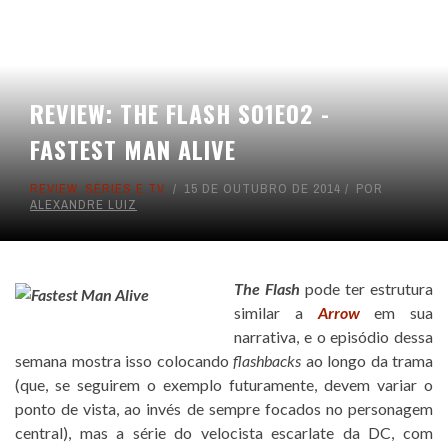
REVIEW: THE FLASH S01E02 -
FASTEST MAN ALIVE
REVIEW
,
SÉRIES E TV
15 DE OUTUBRO DE 2014
POR
ALEXANDRE LUIZ
The Flash
pode ter estrutura
similar a
Arrow
em sua
narrativa, e o episódio dessa
semana mostra isso colocando
flashbacks
ao longo da trama
(que, se seguirem o exemplo futuramente, devem variar o
ponto de vista, ao invés de sempre focados no personagem
central), mas a série do velocista escarlate da DC, com