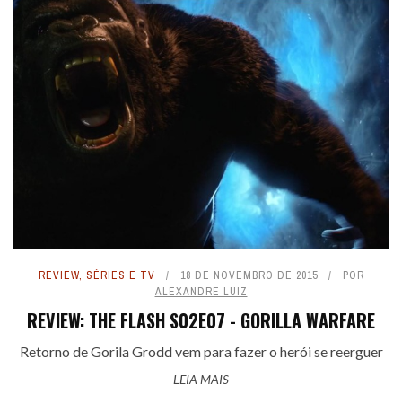
REVIEW
,
SÉRIES E TV
18 DE NOVEMBRO DE 2015
POR
ALEXANDRE LUIZ
REVIEW: THE FLASH S02E07 - GORILLA WARFARE
Retorno de Gorila Grodd vem para fazer o herói se reerguer
LEIA MAIS