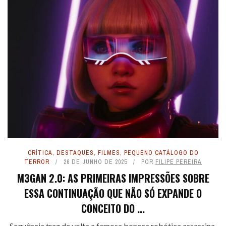
CRÍTICA
,
DESTAQUES
,
FILMES
,
PEQUENO CATÁLOGO DO
TERROR
26 DE JUNHO DE 2025
POR
FILIPE PEREIRA
M3GAN 2.0: AS PRIMEIRAS IMPRESSÕES SOBRE
ESSA CONTINUAÇÃO QUE NÃO SÓ EXPANDE O
CONCEITO DO ...
Sequência traz de volta a famosa boneca robótica assassina,